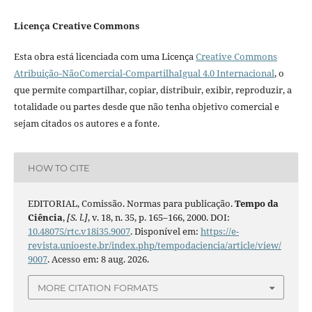
Licença Creative Commons
Esta obra está licenciada com uma Licença
Creative Commons
Atribuição-NãoComercial-CompartilhaIgual 4.0 Internacional
, o
que permite compartilhar, copiar, distribuir, exibir, reproduzir, a
totalidade ou partes desde que não tenha objetivo comercial e
sejam citados os autores e a fonte.
HOW TO CITE
EDITORIAL, Comissão. Normas para publicação.
Tempo da
Ciência
,
[S. l.]
, v. 18, n. 35, p. 165–166, 2000. DOI:
10.48075/rtc.v18i35.9007
. Disponível em:
https://e-
revista.unioeste.br/index.php/tempodaciencia/article/view/
9007
. Acesso em: 8 aug. 2026.
MORE CITATION FORMATS