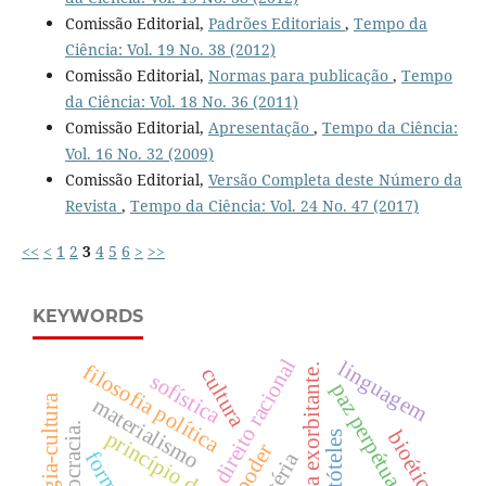
Comissão Editorial,
Padrões Editoriais
,
Tempo da
Ciência: Vol. 19 No. 38 (2012)
Comissão Editorial,
Normas para publicação
,
Tempo
da Ciência: Vol. 18 No. 36 (2011)
Comissão Editorial,
Apresentação
,
Tempo da Ciência:
Vol. 16 No. 32 (2009)
Comissão Editorial,
Versão Completa deste Número da
Revista
,
Tempo da Ciência: Vol. 24 No. 47 (2017)
<<
<
1
2
3
4
5
6
>
>>
KEYWORDS
direito racional
linguagem
filosofia política
lógica exorbitante.
cultura
sofística
paz perpétua.
materialismo
democracia.
bioética
aristóteles
poder
forma
matéria