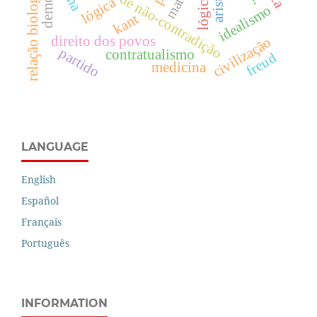
relação biologia-cultura
princípio de não-contradição
lógica
idealismo
kant
direito dos povos
civilização
partido
contratualismo
freud
medicina
LANGUAGE
English
Español
Français
Português
INFORMATION