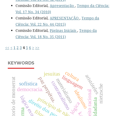
Comissão Editorial,
Apresentação
,
Tempo da Ciência:
Vol. 17 No. 34 (2010)
Comissão Editorial,
APRESENTAÇÃO
,
Tempo da
Ciência: Vol. 22 No. 44 (2015)
Comissão Editorial,
Páginas Iniciais
,
Tempo da
Ciência: Vol. 18 No. 35 (2011)
<<
<
1
2
3
4
5
6
>
>>
KEYWORDS
cultura
jesuitas
aristóteles
linguagem
paz perpétua.
convictorio de monserrat
materialismo
contratualismo
sofística
nietzsche
democracia.
idealismo
direito racional
lógica exorbitante.
princípio de não-contradição
cidadania
direito dos povos
lógica
forma