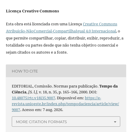
Licença Creative Commons
Esta obra está licenciada com uma Licença
Creative Commons
Atribuição-NãoComercial-CompartilhaIgual 4.0 Internacional
, o
que permite compartilhar, copiar, distribuir, exibir, reproduzir, a
totalidade ou partes desde que não tenha objetivo comercial e
sejam citados os autores e a fonte.
HOW TO CITE
EDITORIAL, Comissão. Normas para publicação.
Tempo da
Ciência
,
[S. l.]
, v. 18, n. 35, p. 165–166, 2000. DOI:
10.48075/rtc.v18i35.9007
. Disponível em:
https://e-
revista.unioeste.br/index.php/tempodaciencia/article/view/
9007
. Acesso em: 7 aug. 2026.
MORE CITATION FORMATS