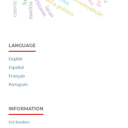
filosofia política
kant
matéria
lacan
LANGUAGE
English
Español
Français
Português
INFORMATION
For Readers