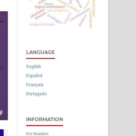
materialismo
filosofia política
forma
freud
lógica exorbitante.
contratualismo
idealismo
paz perpétua.
jesuitas
aristóteles
sofística
heidegger.
bioética
cooperativismo
LANGUAGE
English
Español
Français
Português
INFORMATION
For Readers