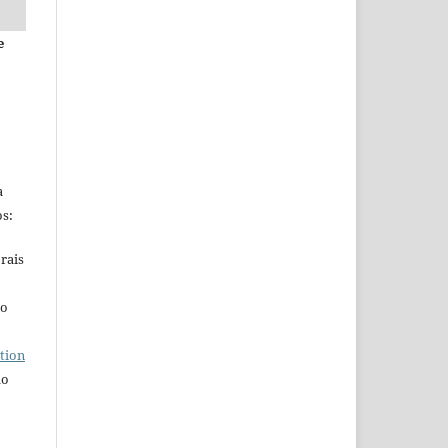
e
a
s:
rais
ho
tion
do