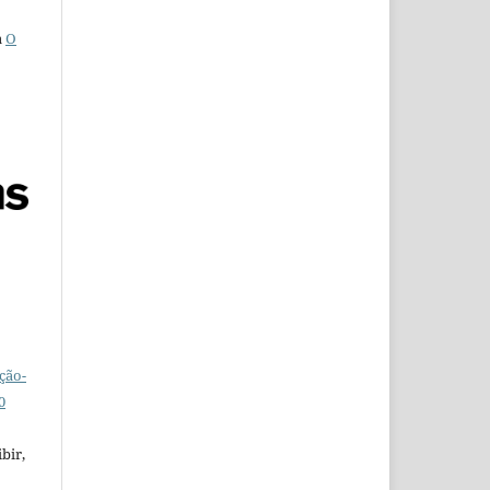
a
O
ção-
0
bir,