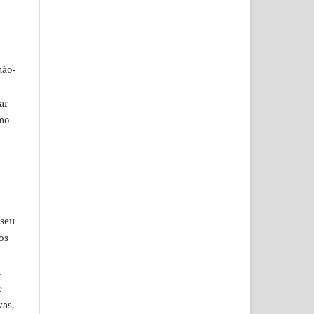
não-
car
omo
 seu
os
u
e
vas,