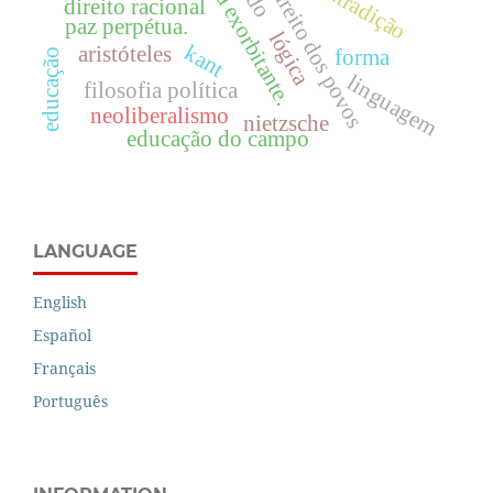
lógica exorbitante.
direito dos povos
direito racional
paz perpétua.
lógica
kant
aristóteles
forma
educação
linguagem
filosofia política
neoliberalismo
nietzsche
educação do campo
LANGUAGE
English
Español
Français
Português