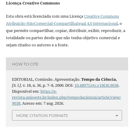
Licença Creative Commons
Esta obra está licenciada com uma Licença
Creative Commons
Atribuição-NãoComercial-CompartilhaIgual 4.0 Internacional
, o
que permite compartilhar, copiar, distribuir, exibir, reproduzir, a
totalidade ou partes desde que não tenha objetivo comercial e
sejam citados os autores e a fonte.
HOW TO CITE
EDITORIAL, Comissão. Apresentação.
Tempo da Ciência
,
[S. l.]
, v. 18, n. 36, p. 7–8, 2000. DOI:
10.48075/rtc.v18i36.9038
.
Disponível em:
https://e-
revista.unioeste.br/index.php/tempodaciencia/article/view/
9038
. Acesso em: 7 aug. 2026.
MORE CITATION FORMATS