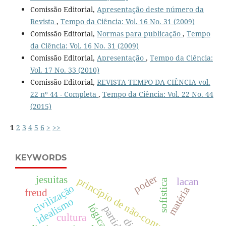
Comissão Editorial,
Apresentação deste número da
Revista
,
Tempo da Ciência: Vol. 16 No. 31 (2009)
Comissão Editorial,
Normas para publicação
,
Tempo
da Ciência: Vol. 16 No. 31 (2009)
Comissão Editorial,
Apresentação
,
Tempo da Ciência:
Vol. 17 No. 33 (2010)
Comissão Editorial,
REVISTA TEMPO DA CIÊNCIA vol.
22 nº 44 - Completa
,
Tempo da Ciência: Vol. 22 No. 44
(2015)
1
2
3
4
5
6
>
>>
KEYWORDS
poder
jesuitas
princípio de não-contradição
lacan
sofística
civilização
matéria
freud
idealismo
partido
cultura