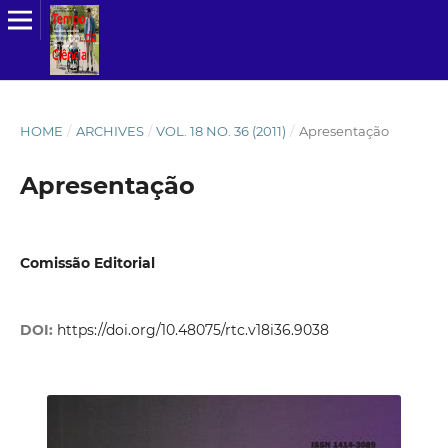
HOME
/
ARCHIVES
/
VOL. 18 NO. 36 (2011)
/
Apresentação
Apresentação
Comissão Editorial
DOI:
https://doi.org/10.48075/rtc.v18i36.9038