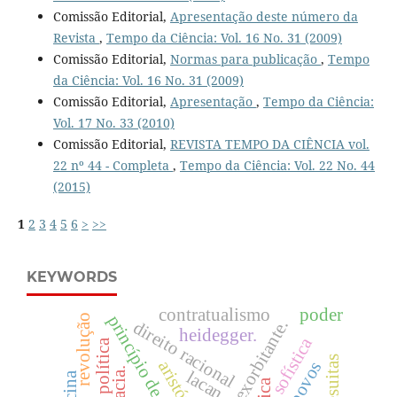
Comissão Editorial,
Apresentação deste número da
Revista
,
Tempo da Ciência: Vol. 16 No. 31 (2009)
Comissão Editorial,
Normas para publicação
,
Tempo
da Ciência: Vol. 16 No. 31 (2009)
Comissão Editorial,
Apresentação
,
Tempo da Ciência:
Vol. 17 No. 33 (2010)
Comissão Editorial,
REVISTA TEMPO DA CIÊNCIA vol.
22 nº 44 - Completa
,
Tempo da Ciência: Vol. 22 No. 44
(2015)
1
2
3
4
5
6
>
>>
KEYWORDS
contratualismo
poder
revolução
lógica exorbitante.
direito racional
heidegger.
sofística
jesuitas
aristóteles
lacan