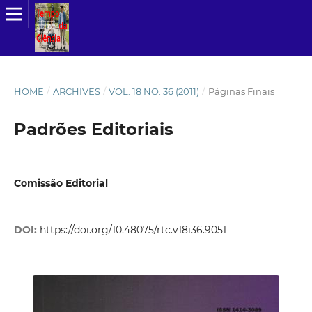
HOME
/
ARCHIVES
/
VOL. 18 NO. 36 (2011)
/
Páginas Finais
Padrões Editoriais
Comissão Editorial
DOI:
https://doi.org/10.48075/rtc.v18i36.9051