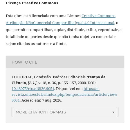
Licença Creative Commons
Esta obra está licenciada com uma Licença
Creative Commons
Atribuição-NãoComercial-CompartilhaIgual 4.0 Internacional
, o
que permite compartilhar, copiar, distribuir, exibir, reproduzir, a
totalidade ou partes desde que não tenha objetivo comercial e
sejam citados os autores e a fonte.
HOW TO CITE
EDITORIAL, Comissão. Padrões Editoriais.
Tempo da
Ciência
,
[S. l.]
, v. 18, n. 36, p. 155–157, 2000. DOI:
10.48075/rtc.v18i36.9051
. Disponível em:
https://e-
revista.unioeste.br/index.php/tempodaciencia/article/view/
9051
. Acesso em: 7 aug. 2026.
MORE CITATION FORMATS