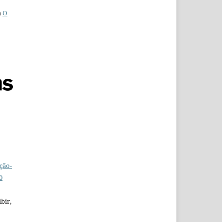
a
O
ção-
0
bir,