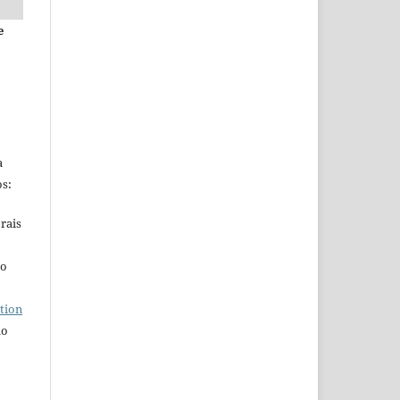
e
a
s:
rais
ho
tion
do