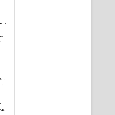
não-
car
omo
 seu
os
u
e
vas,