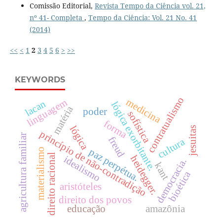
Comissão Editorial,
Revista Tempo da Ciência vol. 21,
nº 41- Completa
,
Tempo da Ciência: Vol. 21 No. 41
(2014)
<<
<
1
2
3
4
5
6
>
>>
KEYWORDS
contratualismo
medicina
linguagem
lacan
lógica exorbitante.
matéria
poder
sofística
forma
lógica
jesuitas
princípio de não-contradição
agricultura familiar
freud
cultura
paz perpétua.
materialismo
direito racional
heidegger.
idealismo
democracia.
kant
bioética
aristóteles
direito dos povos
educação
amazônia