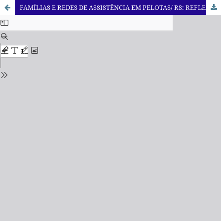
FAMÍLIAS E REDES DE ASSISTÊNCIA EM PELOTAS/ RS: REFLEXÕES A PARTIR DE UM ESTUDO SOBRE AS RELAÇÕES DE RECIPROCIDADE EM VILAS DE GRUPOS POPULARES