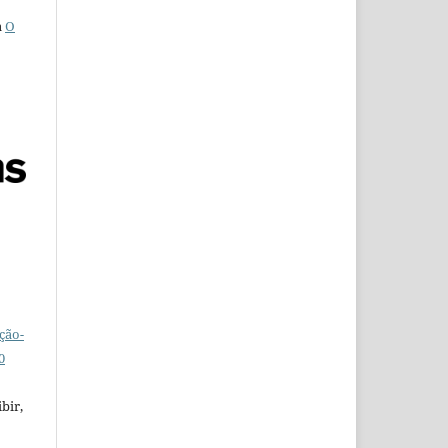
a
O
ção-
0
bir,