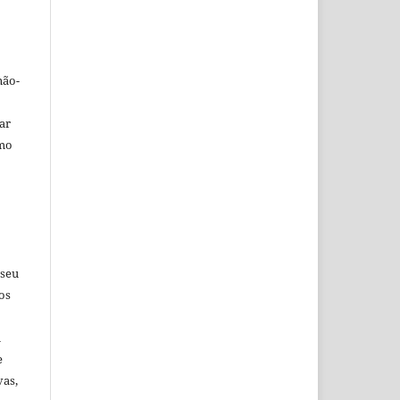
não-
car
omo
 seu
os
u
e
vas,