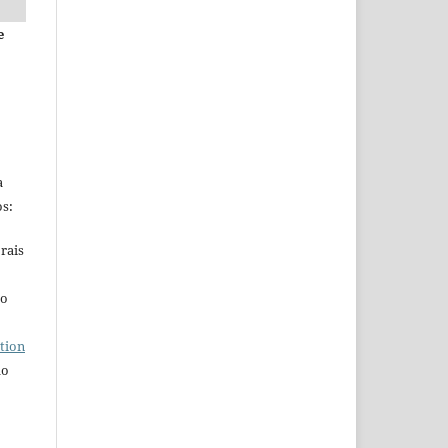
e
a
s:
rais
ho
tion
do