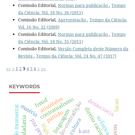
Comissão Editorial,
Normas para publicação
,
Tempo
da Ciência: Vol. 18 No. 36 (2011)
Comissão Editorial,
Apresentação
,
Tempo da Ciência:
Vol. 16 No. 32 (2009)
Comissão Editorial,
Normas para publicação
,
Tempo
da Ciência: Vol. 18 No. 35 (2011)
Comissão Editorial,
Versão Completa deste Número da
Revista
,
Tempo da Ciência: Vol. 24 No. 47 (2017)
<<
<
1
2
3
4
5
6
>
>>
KEYWORDS
aristóteles
contratualismo
freud
democracia.
lacan
princípio de não-contradição
matéria
direito racional
linguagem
partido
sofística
cidadania
cultura
paz perpétua.
lógica
kant