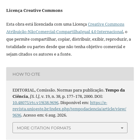
Licença Creative Commons
Esta obra está licenciada com uma Licença
Creative Commons
Atribuição-NãoComercial-CompartilhaIgual 4.0 Internacional
, o
que permite compartilhar, copiar, distribuir, exibir, reproduzir, a
totalidade ou partes desde que não tenha objetivo comercial e
sejam citados os autores e a fonte.
HOW TO CITE
EDITORIAL, Comissão. Normas para publicação.
Tempo da
Ciência
,
[S. l.]
, v. 19, n. 38, p. 177–178, 2000. DOI:
10.48075/rtc.v19i38.9696
. Disponível em:
https://e-
revista.unioeste.br/index.php/tempodaciencia/article/view/
9696
. Acesso em: 6 aug. 2026.
MORE CITATION FORMATS