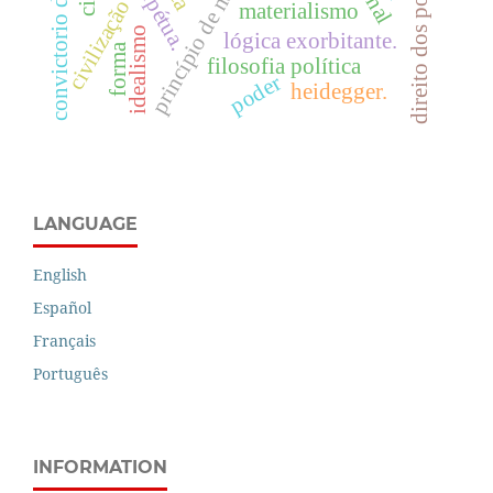
convictorio de monserrat
direito dos povos
civilização
materialismo
idealismo
lógica exorbitante.
forma
filosofia política
poder
heidegger.
LANGUAGE
English
Español
Français
Português
INFORMATION