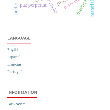
materialismo
democracia.
bioética
paz perpétua.
poder
LANGUAGE
English
Español
Français
Português
INFORMATION
For Readers