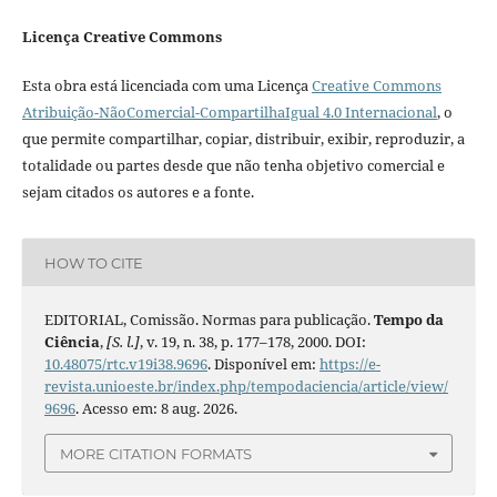
Licença Creative Commons
Esta obra está licenciada com uma Licença
Creative Commons
Atribuição-NãoComercial-CompartilhaIgual 4.0 Internacional
, o
que permite compartilhar, copiar, distribuir, exibir, reproduzir, a
totalidade ou partes desde que não tenha objetivo comercial e
sejam citados os autores e a fonte.
HOW TO CITE
EDITORIAL, Comissão. Normas para publicação.
Tempo da
Ciência
,
[S. l.]
, v. 19, n. 38, p. 177–178, 2000. DOI:
10.48075/rtc.v19i38.9696
. Disponível em:
https://e-
revista.unioeste.br/index.php/tempodaciencia/article/view/
9696
. Acesso em: 8 aug. 2026.
MORE CITATION FORMATS