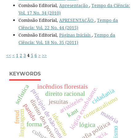
Comissão Editorial,
Apresentação
,
Tempo da Ciência:
Vol. 17 No. 34 (2010)
Comissão Editorial,
APRESENTAÇÃO
,
Tempo da
Ciência: Vol. 22 No. 44 (2015)
Comissão Editorial,
Páginas Iniciais
,
Tempo da
Ciência: Vol. 18 No. 35 (2011)
<<
<
1
2
3
4
5
6
>
>>
KEYWORDS
sofística
incêndios florestais
lógica exorbitante.
cidadania
princípio de não-contradição
direito racional
contratualismo
aristóteles
direito dos povos
jesuitas
partido
kant
linguagem
matéria
freud
idealismo
filosofia política
forma
lógica
cultura