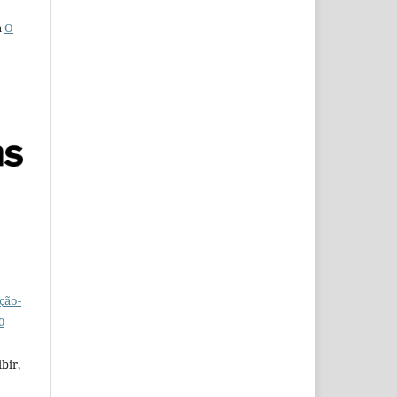
a
O
ção-
0
bir,