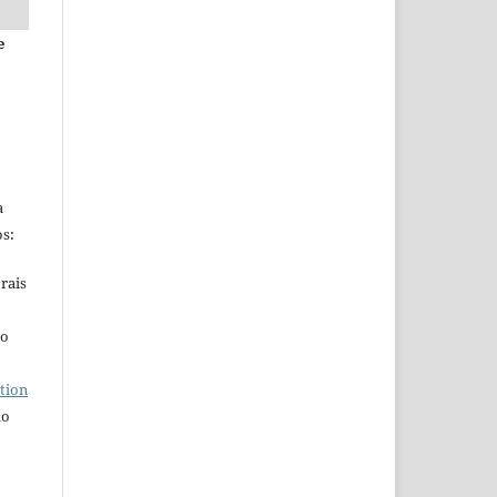
e
a
s:
rais
ho
tion
do