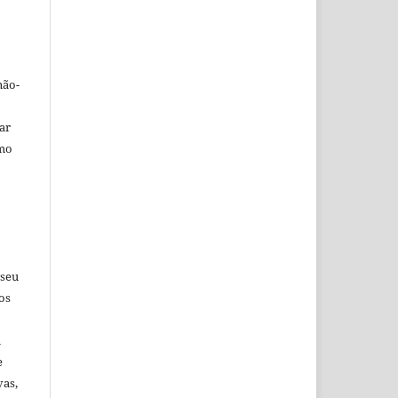
não-
car
omo
 seu
os
u
e
vas,