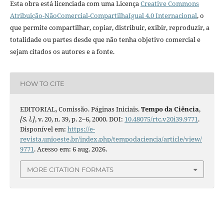
Esta obra está licenciada com uma Licença
Creative Commons
Atribuição-NãoComercial-CompartilhaIgual 4.0 Internacional
, o
que permite compartilhar, copiar, distribuir, exibir, reproduzir, a
totalidade ou partes desde que não tenha objetivo comercial e
sejam citados os autores e a fonte.
HOW TO CITE
EDITORIAL, Comissão. Páginas Iniciais.
Tempo da Ciência
,
[S. l.]
, v. 20, n. 39, p. 2–6, 2000. DOI:
10.48075/rtc.v20i39.9771
.
Disponível em:
https://e-
revista.unioeste.br/index.php/tempodaciencia/article/view/
9771
. Acesso em: 6 aug. 2026.
MORE CITATION FORMATS