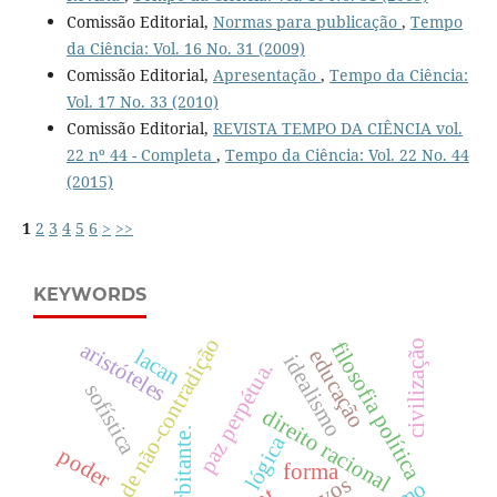
Comissão Editorial,
Normas para publicação
,
Tempo
da Ciência: Vol. 16 No. 31 (2009)
Comissão Editorial,
Apresentação
,
Tempo da Ciência:
Vol. 17 No. 33 (2010)
Comissão Editorial,
REVISTA TEMPO DA CIÊNCIA vol.
22 nº 44 - Completa
,
Tempo da Ciência: Vol. 22 No. 44
(2015)
1
2
3
4
5
6
>
>>
KEYWORDS
princípio de não-contradição
filosofia política
aristóteles
civilização
lacan
educação
idealismo
paz perpétua.
sofística
direito racional
lógica
poder
forma