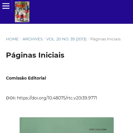
HOME
/
ARCHIVES
/
VOL. 20 NO. 39 (2013)
/
Páginas Iniciais
Páginas Iniciais
Comissão Editorial
DOI:
https://doi.org/10.48075/rtc.v20i39.9771