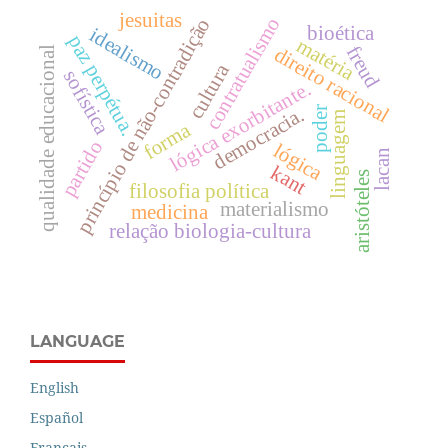
jesuitas
contratualismo
princípio de não-contradição
bioética
idealismo
paz perpétua.
matéria
freud
direito racional
qualidade educacional
cultura
sofística
lógica exorbitante.
democracia.
poder
linguagem
forma
partido
lógica
lacan
kant
aristóteles
filosofia política
materialismo
medicina
relação biologia-cultura
LANGUAGE
English
Español
Français