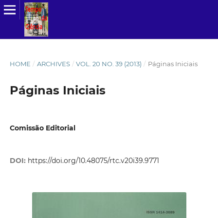
HOME
/
ARCHIVES
/
VOL. 20 NO. 39 (2013)
/
Páginas Iniciais
Páginas Iniciais
Comissão Editorial
DOI:
https://doi.org/10.48075/rtc.v20i39.9771