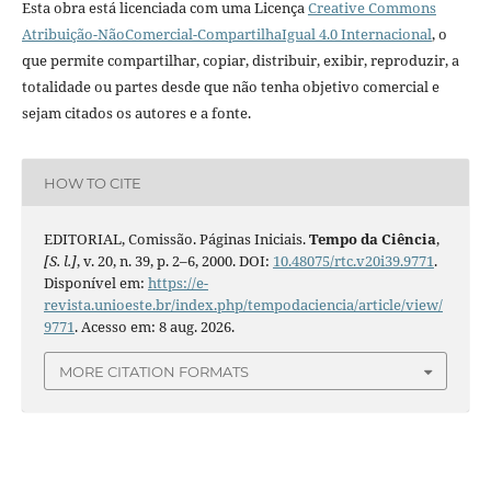
Esta obra está licenciada com uma Licença
Creative Commons
Atribuição-NãoComercial-CompartilhaIgual 4.0 Internacional
, o
que permite compartilhar, copiar, distribuir, exibir, reproduzir, a
totalidade ou partes desde que não tenha objetivo comercial e
sejam citados os autores e a fonte.
HOW TO CITE
EDITORIAL, Comissão. Páginas Iniciais.
Tempo da Ciência
,
[S. l.]
, v. 20, n. 39, p. 2–6, 2000. DOI:
10.48075/rtc.v20i39.9771
.
Disponível em:
https://e-
revista.unioeste.br/index.php/tempodaciencia/article/view/
9771
. Acesso em: 8 aug. 2026.
MORE CITATION FORMATS