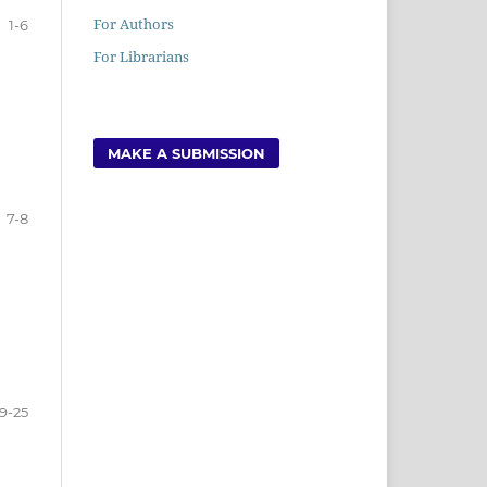
For Authors
1-6
For Librarians
MAKE A SUBMISSION
7-8
9-25