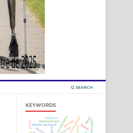
SEARCH
KEYWORDS
lógica exorbitante.
freud
sofística
partido
educação
materialismo
poder
direito racional
forma
jesuitas
idealismo
lógica