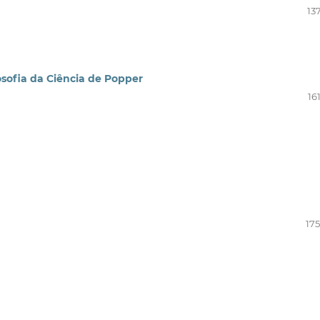
13
osofia da Ciência de Popper
16
175