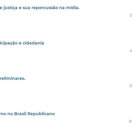
e justiça e sua repercussão na mídia.
2
icipação e cidadania
4
reliminares.
5
mo no Brasil Republicano
6