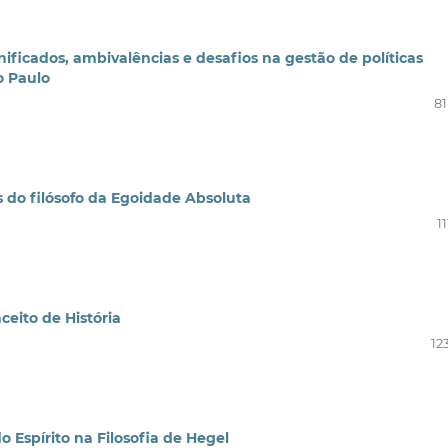
gnificados, ambivalências e desafios na gestão de políticas
o Paulo
81
s do filósofo da Egoidade Absoluta
11
eito de História
12
 Espírito na Filosofia de Hegel