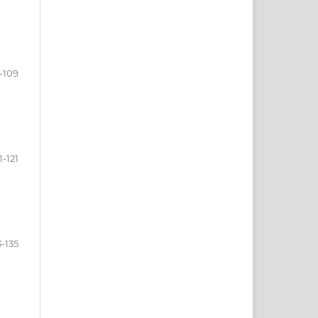
-109
1-121
3-135