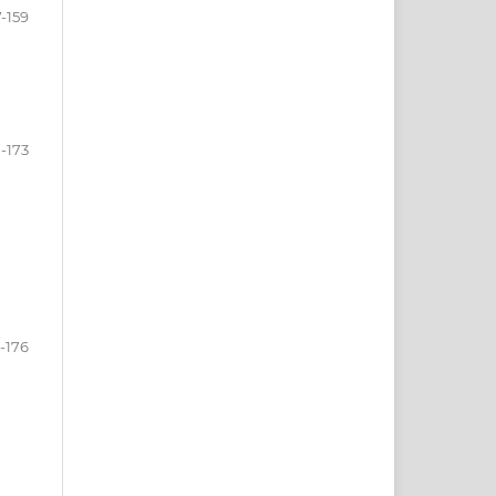
7-159
1-173
-176