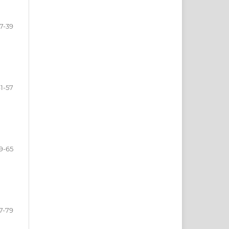
7-39
1-57
9-65
7-79