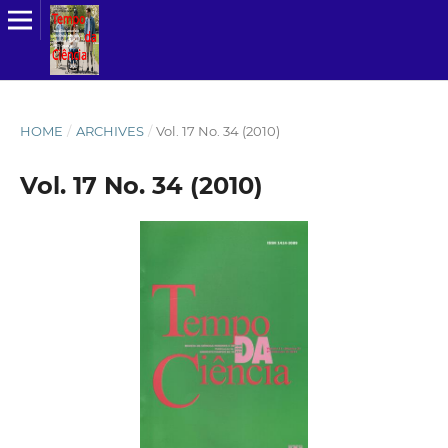
HOME
/
ARCHIVES
/
Vol. 17 No. 34 (2010)
Vol. 17 No. 34 (2010)