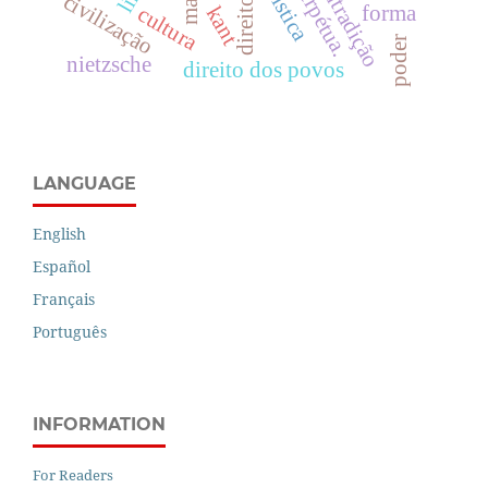
paz perpétua.
sofística
civilização
forma
cultura
kant
poder
nietzsche
direito dos povos
LANGUAGE
English
Español
Français
Português
INFORMATION
For Readers