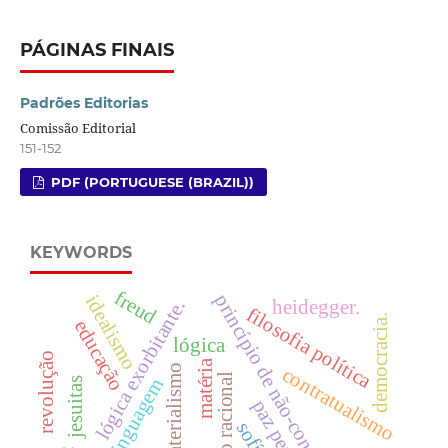
PÁGINAS FINAIS
Padrões Editorias
Comissão Editorial
151-152
PDF (PORTUGUESE (BRAZIL))
KEYWORDS
freud
princípio de não-contradição
idealismo
heidegger.
lógica exorbitante.
filosofia política
democracia.
educação
lógica
revolução
matéria
materialismo
contratualismo
direito racional
linguagem
jesuitas