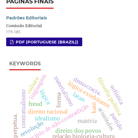
PÁGINAS FINAIS
Padrões Editoriais
Comissão Editorial
179-185
PDF (PORTUGUESE (BRAZIL))
KEYWORDS
linguagem
materialismo
cultura
democracia.
filosofia política
lógica exorbitante.
sofística
lógica
contratualismo
lacan
forma
freud
kant
princípio de não-contradição
aristóteles
direito racional
partido
paz perpétua.
idealismo
matéria
revolução
direito dos povos
relação biologia-cultura