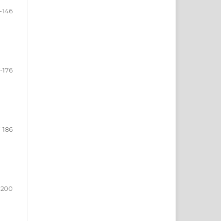
5-146
7-176
7-186
-200