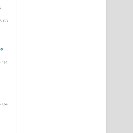
s
65-88
os
9-114
5-124