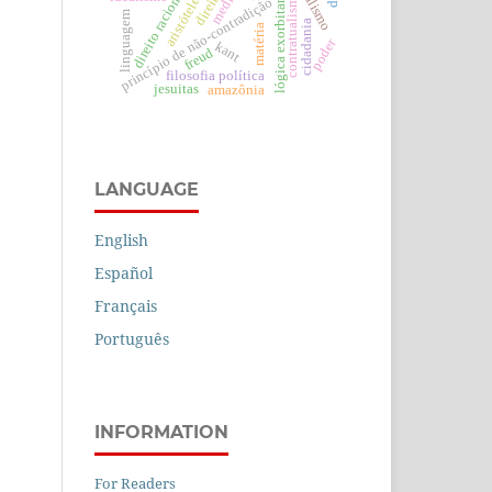
lógica exorbitante.
direito racional
aristóteles
contratualismo
princípio de não-contradição
linguagem
cidadania
matéria
poder
kant
freud
filosofia política
jesuitas
amazônia
LANGUAGE
English
Español
Français
Português
INFORMATION
For Readers