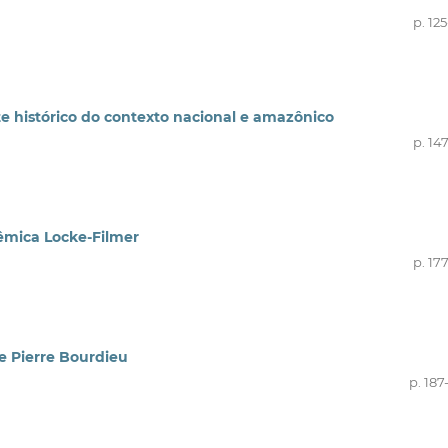
p. 12
 histórico do contexto nacional e amazônico
p. 14
lêmica Locke-Filmer
p. 17
de Pierre Bourdieu
p. 187