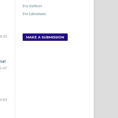
For Authors
For Librarians
 9-23
MAKE A SUBMISSION
nal
25-47
9-63