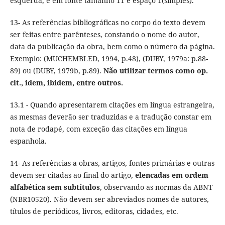
esquerda, e em fonte tamanho 11 e espaço 1(simples).
13- As referências bibliográficas no corpo do texto devem
ser feitas entre parênteses, constando o nome do autor,
data da publicação da obra, bem como o número da página.
Exemplo: (MUCHEMBLED, 1994, p.48), (DUBY, 1979a: p.88-
89) ou (DUBY, 1979b, p.89).
Não utilizar termos como op.
cit., idem, ibidem, entre outros.
13.1 - Quando apresentarem citações em língua estrangeira,
as mesmas deverão ser traduzidas e a tradução constar em
nota de rodapé, com exceção das citações em língua
espanhola.
14- As referências a obras, artigos, fontes primárias e outras
devem ser citadas ao final do artigo,
elencadas em ordem
alfabética sem subtítulos
, observando as normas da ABNT
(NBR10520). Não devem ser abreviados nomes de autores,
títulos de periódicos, livros, editoras, cidades, etc.