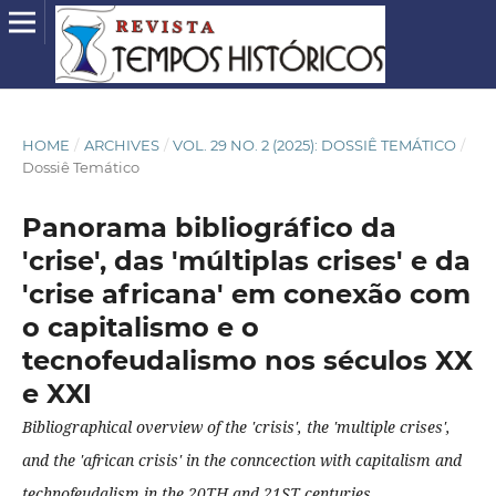
HOME
/
ARCHIVES
/
VOL. 29 NO. 2 (2025): DOSSIÊ TEMÁTICO
/
Dossiê Temático
Panorama bibliográfico da
'crise', das 'múltiplas crises' e da
'crise africana' em conexão com
o capitalismo e o
tecnofeudalismo nos séculos XX
e XXI
Bibliographical overview of the 'crisis', the 'multiple crises',
and the 'african crisis' in the conncection with capitalism and
technofeudalism in the 20TH and 21ST centuries