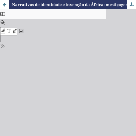
Narrativas de identidade e invenção da África: mestiçagem, nação e memória em