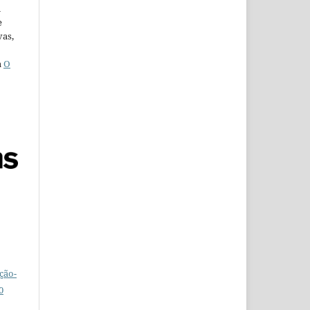
u
e
vas,
a
O
ção-
0