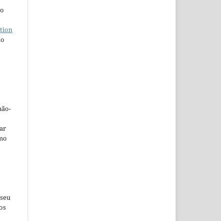
ho
tion
do
não-
car
omo
 seu
os