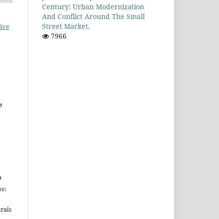
Century: Urban Modernization
And Conflict Around The Small
Street Market.
ive
7966
e
a
s:
rais