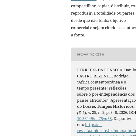
compartilhar, copiar, distribuir, exi
reproduzir, a totalidade ou partes
desde que não tenha objetivo
comercial e sejam citados os autor
a fonte.
HOW TO CITE
FERREIRA DA FONSECA, Danilo
CASTRO REZENDE, Rodrigo.
"África contemporânea e o
tempo presente: reflexões
sobre o pós-independência dos
países africanos": Apresentaçã
do Dossiê.
Tempos Históricos
,
[S. l.]
, v. 29, n. 2, p. 5–6, 2026. DOI
10.36449/na75yq58
. Disponível
em:
https://e-
revista.unioeste.br/index.php/t