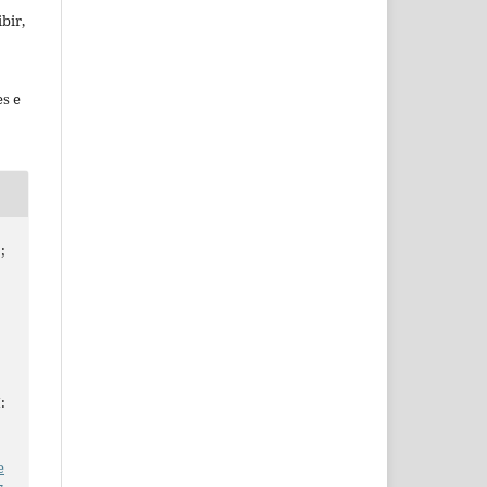
bir,
es e
;
o
:
e