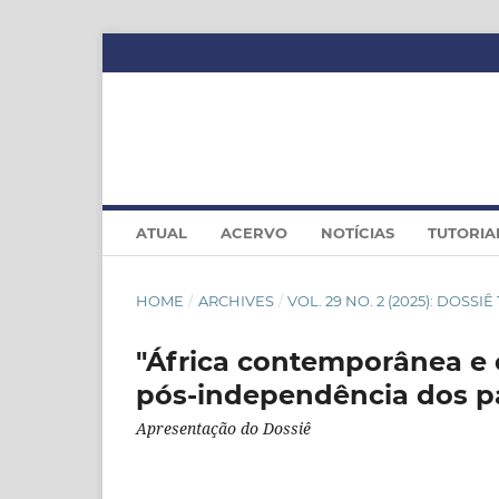
ATUAL
ACERVO
NOTÍCIAS
TUTORIA
HOME
/
ARCHIVES
/
VOL. 29 NO. 2 (2025): DOSSI
"África contemporânea e 
pós-independência dos pa
Apresentação do Dossiê