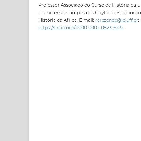
Professor Associado do Curso de História da U
Fluminense, Campos dos Goytacazes, lecionand
História da África. E-mail:
rcrezende@id.uff.br
;
https://orcid.org/0000-0002-0823-6232