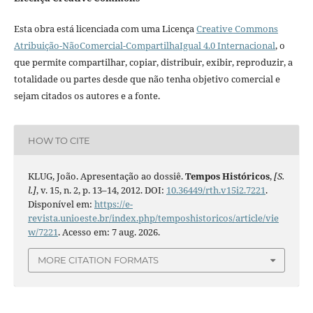
Esta obra está licenciada com uma Licença
Creative Commons
Atribuição-NãoComercial-CompartilhaIgual 4.0 Internacional
, o
que permite compartilhar, copiar, distribuir, exibir, reproduzir, a
totalidade ou partes desde que não tenha objetivo comercial e
sejam citados os autores e a fonte.
HOW TO CITE
KLUG, João. Apresentação ao dossiê.
Tempos Históricos
,
[S.
l.]
, v. 15, n. 2, p. 13–14, 2012. DOI:
10.36449/rth.v15i2.7221
.
Disponível em:
https://e-
revista.unioeste.br/index.php/temposhistoricos/article/vie
w/7221
. Acesso em: 7 aug. 2026.
MORE CITATION FORMATS