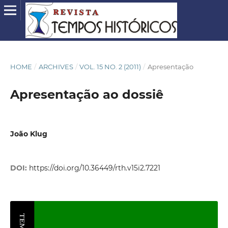
HOME
/
ARCHIVES
/
VOL. 15 NO. 2 (2011)
/
Apresentação
Apresentação ao dossiê
João Klug
DOI:
https://doi.org/10.36449/rth.v15i2.7221