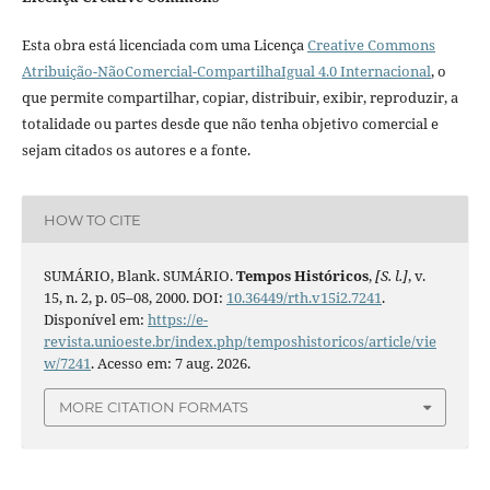
Esta obra está licenciada com uma Licença
Creative Commons
Atribuição-NãoComercial-CompartilhaIgual 4.0 Internacional
, o
que permite compartilhar, copiar, distribuir, exibir, reproduzir, a
totalidade ou partes desde que não tenha objetivo comercial e
sejam citados os autores e a fonte.
HOW TO CITE
SUMÁRIO, Blank. SUMÁRIO.
Tempos Históricos
,
[S. l.]
, v.
15, n. 2, p. 05–08, 2000. DOI:
10.36449/rth.v15i2.7241
.
Disponível em:
https://e-
revista.unioeste.br/index.php/temposhistoricos/article/vie
w/7241
. Acesso em: 7 aug. 2026.
MORE CITATION FORMATS