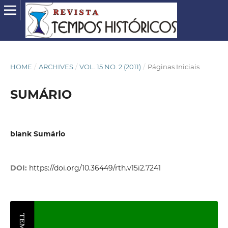
HOME
/
ARCHIVES
/
VOL. 15 NO. 2 (2011)
/
Páginas Iniciais
SUMÁRIO
blank Sumário
DOI:
https://doi.org/10.36449/rth.v15i2.7241