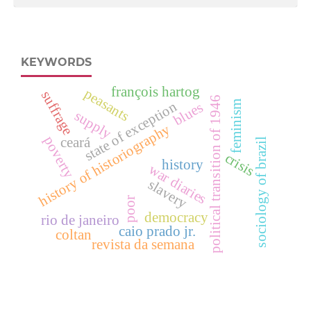
KEYWORDS
françois hartog
peasants
suffrage
political transition of 1946
state of exception
feminism
blues
supply
history of historiography
poverty
ceará
sociology of brazil
crisis
history
war diaries
slavery
poor
democracy
rio de janeiro
caio prado jr.
coltan
revista da semana