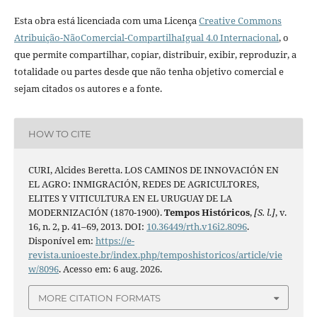
Esta obra está licenciada com uma Licença
Creative Commons
Atribuição-NãoComercial-CompartilhaIgual 4.0 Internacional
, o
que permite compartilhar, copiar, distribuir, exibir, reproduzir, a
totalidade ou partes desde que não tenha objetivo comercial e
sejam citados os autores e a fonte.
HOW TO CITE
CURI, Alcides Beretta. LOS CAMINOS DE INNOVACIÓN EN
EL AGRO: INMIGRACIÓN, REDES DE AGRICULTORES,
ELITES Y VITICULTURA EN EL URUGUAY DE LA
MODERNIZACIÓN (1870-1900).
Tempos Históricos
,
[S. l.]
, v.
16, n. 2, p. 41–69, 2013. DOI:
10.36449/rth.v16i2.8096
.
Disponível em:
https://e-
revista.unioeste.br/index.php/temposhistoricos/article/vie
w/8096
. Acesso em: 6 aug. 2026.
MORE CITATION FORMATS