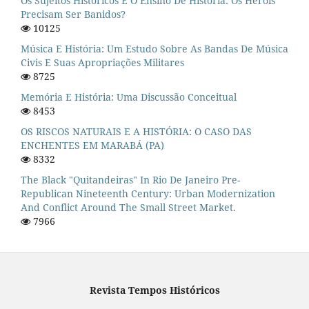
Os Sujeitos Históricos E O Ensino De História: Os Heróis
Precisam Ser Banidos?
10125
Música E História: Um Estudo Sobre As Bandas De Música
Civis E Suas Apropriações Militares
8725
Memória E História: Uma Discussão Conceitual
8453
OS RISCOS NATURAIS E A HISTÓRIA: O CASO DAS
ENCHENTES EM MARABÁ (PA)
8332
The Black "quitandeiras" In Rio De Janeiro Pre-
Republican Nineteenth Century: Urban Modernization
And Conflict Around The Small Street Market.
7966
Revista Tempos Históricos