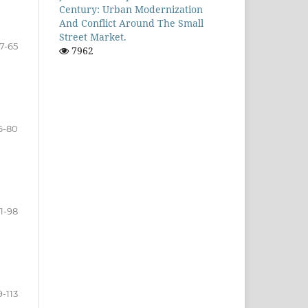
Century: Urban Modernization
And Conflict Around The Small
Street Market.
7-65
7962
6-80
1-98
9-113