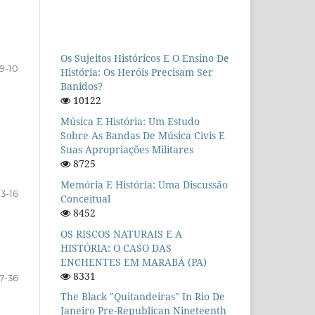
Os Sujeitos Históricos E O Ensino De
9-10
História: Os Heróis Precisam Ser
Banidos?
10122
Música E História: Um Estudo
Sobre As Bandas De Música Civis E
Suas Apropriações Militares
8725
Memória E História: Uma Discussão
13-16
Conceitual
8452
OS RISCOS NATURAIS E A
HISTÓRIA: O CASO DAS
ENCHENTES EM MARABÁ (PA)
8331
17-36
The Black "quitandeiras" In Rio De
Janeiro Pre-Republican Nineteenth