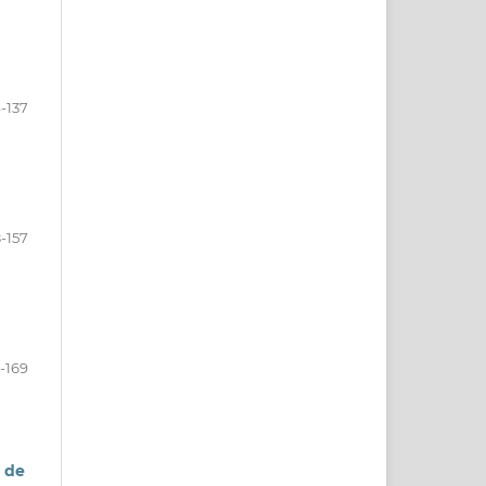
4-137
8-157
-169
a de