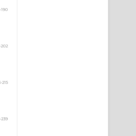
-190
-202
-215
-239