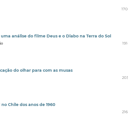
170
 uma análise do filme Deus e o Diabo na Terra do Sol
ão
191
icação do olhar para com as musas
203
no Chile dos anos de 1960
216