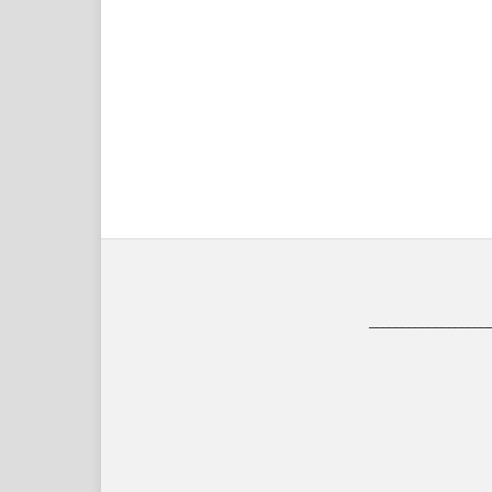
__________________