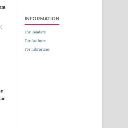
com
INFORMATION
s)
For Readers
For Authors
For Librarians
DE
mar