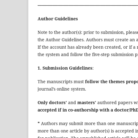
---------------------------------------------------------------------------------
Author Guidelines
Note to the author(s): prior to submission, plea
the Author Guidelines. Authors must create an a
If the account has already been created, or if a
the system and follow the five-step submission p
1. Submission Guidelines
:
The manuscripts must
follow the themes propo
journal’s online system.
Only doctors’
and
masters’
authored papers wi
accepted if in co-authorship with a doctor/Ph
*
Authors may submit more than one manuscript f
more than one article by author(s) is accepted 