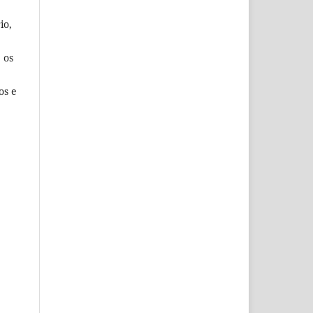
io,
 os
os e