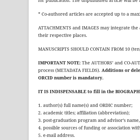
for publication. The unpublished article will be
* Co-authored articles are accepted up to a ma
ATTACHMENTS and IMAGES may integrate the arti
their respective places.
MANUSCRIPTS SHOULD CONTAIN FROM 10 (ten) T
IMPORTANT NOTE:
The AUTHORS’ and CO-AUTHO
process (METADATA FIELDS).
Additions or dele
ORCID number is mandatory
.
IT IS INDISPENSABLE to fill in the BIOGRAP
1. author(s) full name(s) and ORDIC number;
2. academic titles; affiliation (abbreviation);
3. post-graduation program and advisor’s name, 
4. possible sources of funding or association wi
5. e-mail address.