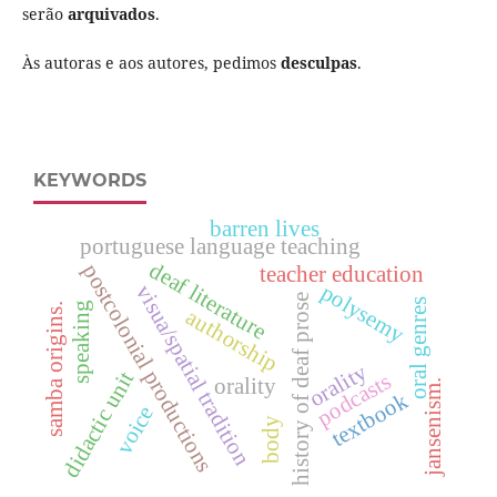
serão
arquivados
.
Às autoras e aos autores, pedimos
desculpas
.
KEYWORDS
barren lives
portuguese language teaching
deaf literature
postcolonial productions
teacher education
polysemy
visua/spatial tradition
history of deaf prose
oral genres
speaking
samba origins.
authorship
orality
didactic unit
podcasts
orality
jansenism.
textbook
voice
body