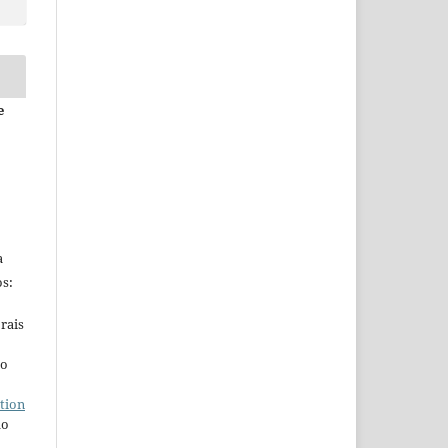
e
a
s:
rais
ho
tion
do