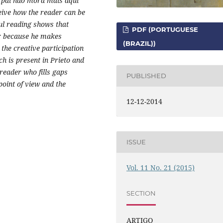
 pai não mora mais aqui"
ceive how the reader can be
ul reading shows that
PDF (PORTUGUESE
r because he makes
(BRAZIL))
the creative participation
ch is present in Prieto and
reader who fills gaps
PUBLISHED
oint of view and the
12-12-2014
ISSUE
Vol. 11 No. 21 (2015)
SECTION
ARTIGO