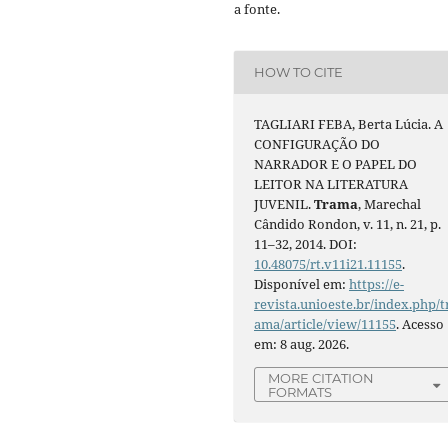
a fonte.
HOW TO CITE
TAGLIARI FEBA, Berta Lúcia. A
CONFIGURAÇÃO DO
NARRADOR E O PAPEL DO
LEITOR NA LITERATURA
JUVENIL.
Trama
, Marechal
Cândido Rondon, v. 11, n. 21, p.
11–32, 2014. DOI:
10.48075/rt.v11i21.11155
.
Disponível em:
https://e-
revista.unioeste.br/index.php/t
ama/article/view/11155
. Acesso
em: 8 aug. 2026.
MORE CITATION
FORMATS