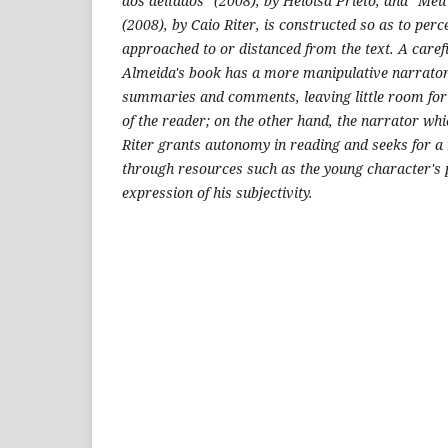
dos deitados" (2008), by
Heloisa
Prieto, and "Meu
(2008), by Caio Riter, is constructed so as to per
approached to or distanced from the text. A caref
Almeida's book has a more manipulative narrato
summaries and comments, leaving little room for 
of the reader; on the other hand, the narrator whi
Riter grants autonomy in reading and seeks for a 
through resources such as the young character's p
expression of his subjectivity.