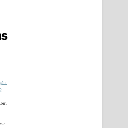
ção-
0
bir,
es e