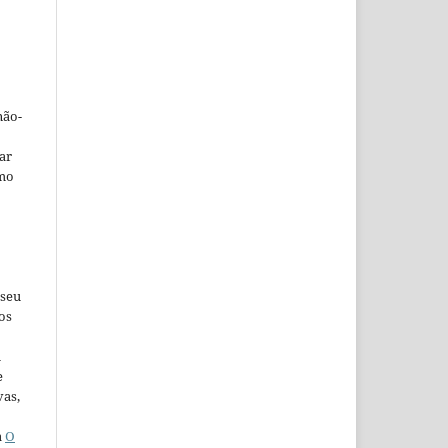
não-
car
omo
 seu
os
u
e
vas,
a
O