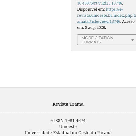
10.48075/rt.v12i25.13746
.
Disponível em:
https://e-
revista.unioeste.br/index.php/t
ama/article/view/13746
. Acesso
em: 8 aug. 2026.
MORE CITATION
FORMATS
Revista Trama
___________________________________________________________________________
e-ISSN 1981-4674
Unioeste
Universidade Estadual do Oeste do Paraná