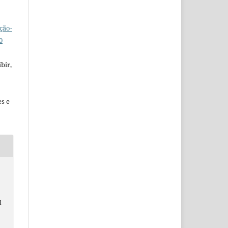
ção-
0
bir,
es e
l