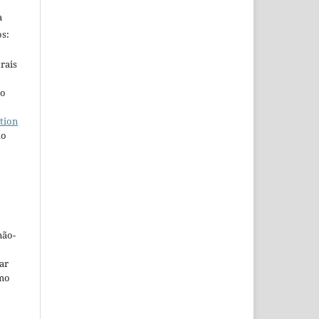
a
s:
rais
ho
tion
do
não-
car
omo