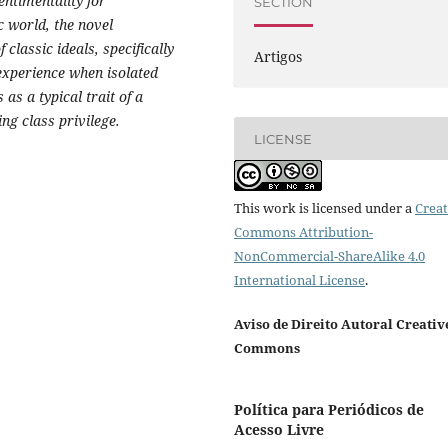
entimentality for
SECTION
c world, the novel
classic ideals, specifically
Artigos
l experience when isolated
as a typical trait of a
ng class privilege.
LICENSE
This work is licensed under a
Creat
Commons Attribution-
NonCommercial-ShareAlike 4.0
International License
.
Aviso de Direito Autoral Creativ
Commons
Política para Periódicos de
Acesso Livre