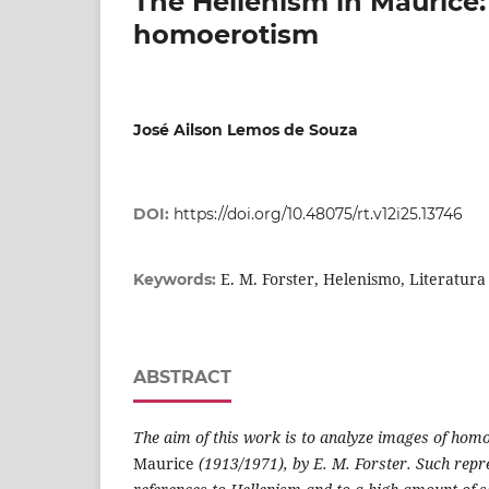
The Hellenism in Maurice:
homoerotism
José Ailson Lemos de Souza
DOI:
https://doi.org/10.48075/rt.v12i25.13746
E. M. Forster, Helenismo, Literatura 
Keywords:
ABSTRACT
The aim of this work is to analyze images of homo
Maurice
(1913/1971), by E. M. Forster. Such rep