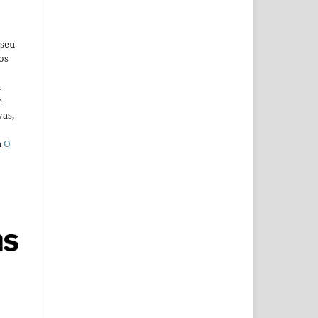
 seu
os
u
e
vas,
a
O