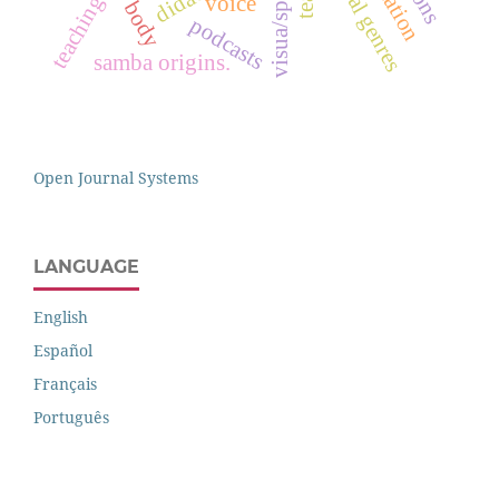
oral genres
teaching
voice
body
podcasts
samba origins.
Open Journal Systems
LANGUAGE
English
Español
Français
Português