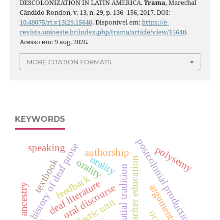
DESCOLONIZATION IN LATIN AMERICA.
Trama
, Marechal
Cândido Rondon, v. 13, n. 29, p. 136–156, 2017. DOI:
10.48075/rt.v13i29.15640
. Disponível em:
https://e-
revista.unioeste.br/index.php/trama/article/view/15640
.
Acesso em: 9 aug. 2026.
MORE CITATION FORMATS
KEYWORDS
postcolonial productions
history of deaf prose
speaking
polysemy
authorship
orality
teacher education
textbook
orality
visua/spatial tradition
feedback
deaf literature
ancestry
argumentation
oral discourse
didactic unit