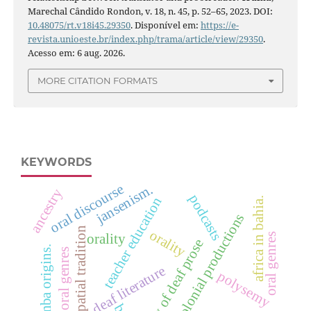
Marechal Cândido Rondon, v. 18, n. 45, p. 52–65, 2023. DOI:
10.48075/rt.v18i45.29350
. Disponível em:
https://e-
revista.unioeste.br/index.php/trama/article/view/29350
.
Acesso em: 6 aug. 2026.
MORE CITATION FORMATS
KEYWORDS
oral discourse
jansenism.
ancestry
podcasts
teacher education
africa in bahia.
postcolonial productions
visua/spatial tradition
orality
oral genres
orality
history of deaf prose
samba origins.
formal oral genres
deaf literature
polysemy