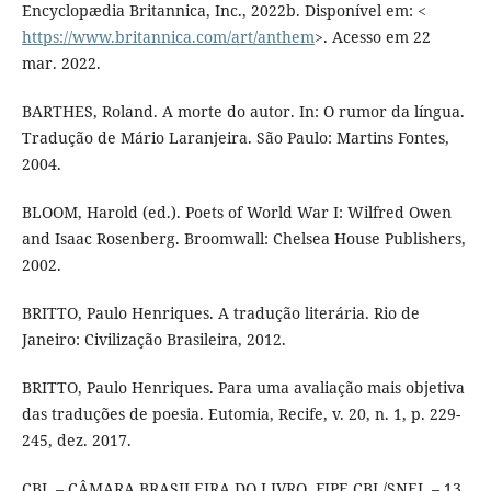
Encyclopædia Britannica, Inc., 2022b. Disponível em: <
https://www.britannica.com/art/anthem
>. Acesso em 22
mar. 2022.
BARTHES, Roland. A morte do autor. In: O rumor da língua.
Tradução de Mário Laranjeira. São Paulo: Martins Fontes,
2004.
BLOOM, Harold (ed.). Poets of World War I: Wilfred Owen
and Isaac Rosenberg. Broomwall: Chelsea House Publishers,
2002.
BRITTO, Paulo Henriques. A tradução literária. Rio de
Janeiro: Civilização Brasileira, 2012.
BRITTO, Paulo Henriques. Para uma avaliação mais objetiva
das traduções de poesia. Eutomia, Recife, v. 20, n. 1, p. 229-
245, dez. 2017.
CBL – CÂMARA BRASILEIRA DO LIVRO. FIPE CBL/SNEL – 13