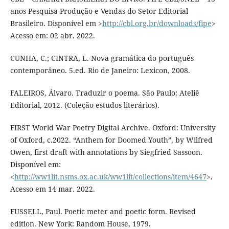
anos Pesquisa Produção e Vendas do Setor Editorial
Brasileiro. Disponível em >
http://cbl.org.br/downloads/fipe
>
Acesso em: 02 abr. 2022.
CUNHA, C.; CINTRA, L. Nova gramática do português
contemporâneo. 5.ed. Rio de Janeiro: Lexicon, 2008.
FALEIROS, Álvaro. Traduzir o poema. São Paulo: Ateliê
Editorial, 2012. (Coleção estudos literários).
FIRST World War Poetry Digital Archive. Oxford: University
of Oxford, c.2022. “Anthem for Doomed Youth”, by Wilfred
Owen, first draft with annotations by Siegfried Sassoon.
Disponível em:
<
http://ww1lit.nsms.ox.ac.uk/ww1lit/collections/item/4647
>.
Acesso em 14 mar. 2022.
FUSSELL, Paul. Poetic meter and poetic form. Revised
edition. New York: Random House, 1979.