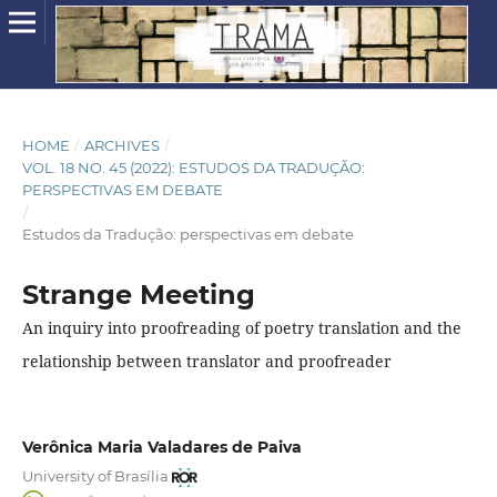
HOME
/
ARCHIVES
/
VOL. 18 NO. 45 (2022): ESTUDOS DA TRADUÇÃO:
PERSPECTIVAS EM DEBATE
/
Estudos da Tradução: perspectivas em debate
Strange Meeting
An inquiry into proofreading of poetry translation and the
relationship between translator and proofreader
Verônica Maria Valadares de Paiva
University of Brasília