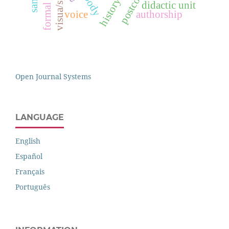
body
didactic unit
voice
authorship
Open Journal Systems
LANGUAGE
English
Español
Français
Português