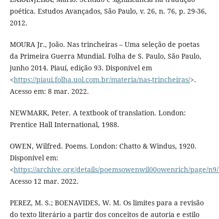
poética. Estudos Avançados, São Paulo, v. 26, n. 76, p. 29-36,
2012.
MOURA Jr., João. Nas trincheiras – Uma seleção de poetas
da Primeira Guerra Mundial. Folha de S. Paulo, São Paulo,
junho 2014. Piauí, edição 93. Disponível em
<
https://piaui.folha.uol.com.br/materia/nas-trincheiras/
>.
Acesso em: 8 mar. 2022.
NEWMARK, Peter. A textbook of translation. London:
Prentice Hall International, 1988.
OWEN, Wilfred. Poems. London: Chatto & Windus, 1920.
Disponível em:
<
https://archive.org/details/poemsowenwil00owenrich/page/n
Acesso 12 mar. 2022.
PEREZ, M. S.; BOENAVIDES, W. M. Os limites para a revisão
do texto literário a partir dos conceitos de autoria e estilo