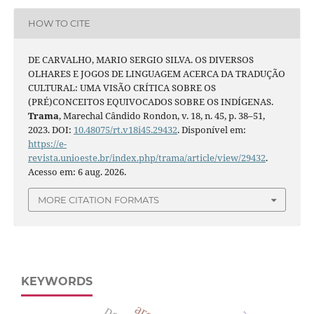
HOW TO CITE
DE CARVALHO, MARIO SERGIO SILVA. OS DIVERSOS
OLHARES E JOGOS DE LINGUAGEM ACERCA DA TRADUÇÃO
CULTURAL: UMA VISÃO CRÍTICA SOBRE OS
(PRÉ)CONCEITOS EQUIVOCADOS SOBRE OS INDÍGENAS.
Trama
, Marechal Cândido Rondon, v. 18, n. 45, p. 38–51,
2023. DOI:
10.48075/rt.v18i45.29432
. Disponível em:
https://e-
revista.unioeste.br/index.php/trama/article/view/29432
.
Acesso em: 6 aug. 2026.
MORE CITATION FORMATS
KEYWORDS