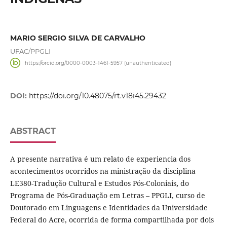
MARIO SERGIO SILVA DE CARVALHO
UFAC/PPGLI
https://orcid.org/0000-0003-1461-5957 (unauthenticated)
DOI:
https://doi.org/10.48075/rt.v18i45.29432
ABSTRACT
A presente narrativa é um relato de experiencia dos
acontecimentos ocorridos na ministração da disciplina
LE380-Tradução Cultural e Estudos Pós-Coloniais
,
do
Programa de Pós-Graduação em Letras – PPGLI, curso de
Doutorado em Linguagens e Identidades da Universidade
Federal do Acre, ocorrida de forma compartilhada por dois