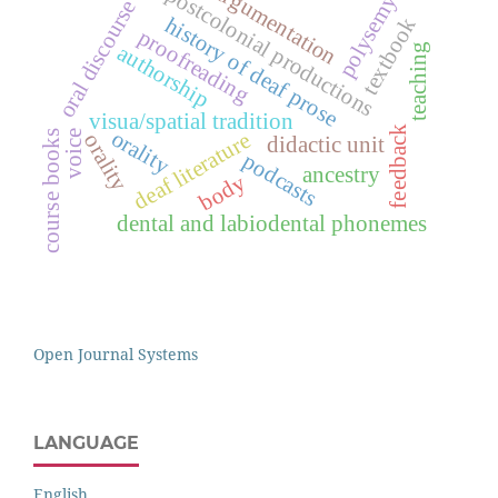
argumentation
postcolonial productions
polysemy
oral discourse
history of deaf prose
textbook
proofreading
authorship
teaching
visua/spatial tradition
feedback
orality
voice
deaf literature
course books
orality
didactic unit
podcasts
ancestry
body
dental and labiodental phonemes
Open Journal Systems
LANGUAGE
English