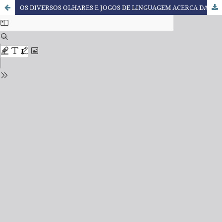
OS DIVERSOS OLHARES E JOGOS DE LINGUAGEM ACERCA DA TRADUÇÃO CULTURAL: UMA VISÃO CRÍTICA SOBRE OS (PRÉ)CONCEITOS EQUIVOCADOS SOBRE OS INDÍGENAS