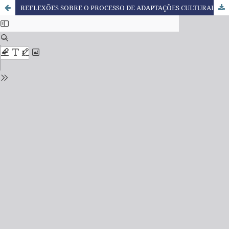
REFLEXÕES SOBRE O PROCESSO DE ADAPTAÇÕES CULTURAIS NO FILME DIVERTIDA MENTE