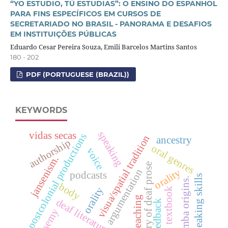
“YO ESTUDIO, TÚ ESTUDIAS”: O ENSINO DO ESPANHOL
PARA FINS ESPECÍFICOS EM CURSOS DE
SECRETARIADO NO BRASIL - PANORAMA E DESAFIOS
EM INSTITUIÇÕES PÚBLICAS
Eduardo Cesar Pereira Souza, Emili Barcelos Martins Santos
180 - 202
PDF (PORTUGUESE (BRAZIL))
KEYWORDS
speaking
vidas secas
postcolonial productions
visua/spatial tradition
ancestry
authorship
oral genres
voice
jansenism.
history of deaf prose
argumentation
orality
podcasts
speaking skills
samba origins.
body
orality
textbook
teaching
deaf literature
feedback
polysemy