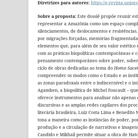
Diretrizes para autores:
https://e-revista.unio
Sobre a proposta:
Este dossiê propõe reunir es
representar a Amazônia como um espaço complexo
silenciamentos, de deslocamentos e resistênci
por migrações forçadas, memórias fragmentadas, 
elementos que, para além de seu valor estético
com as práticas biopolíticas contemporâneas e c
pensamento contemporâneo sobre poder, sobera
ciclo de obras dedicadas ao tema do
Homo Sacer:
compreender os modos como o Estado e as inst
as zonas paradoxais entre o indiscernível e o ind
Agamben, a biopolítica de Michel Foucault – que
oferece instrumentos para analisar não apenas 
discursivas e as amplas redes capilares dos pro
literária brasileira, Luiz Costa Lima e Benedit
tona a maneira como as instâncias de poder, por
produção e a circulação de narrativas e imagens
Candido e Mikhail permite situar a obra de Hat