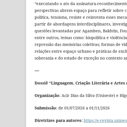
“executando o ato da assinatura-reconheciment
perspectivas abrem espaço para refletir sobre c
política, tensiona, resiste e reinventa esses me
partir de abordagens interdisciplinares, inves
questões levantadas por Agamben, Bakhtin, Fou
entre outros, temas como: biopolítica e violênci
repressão das memórias coletivas; formas de vid
relações entre espaço urbano e práticas de exclu
soberania e do estado de exceção no contexto 
----
Dossiê “Linguagem, Criação Literária e Artes no
Organização:
Acir Dias da Silva (Unioeste) e H
Submissão:
de 01/07/2026 a 01/11/2026
Diretrizes para autores:
https://e-revista.unio