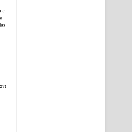
a e
 a
las
027)