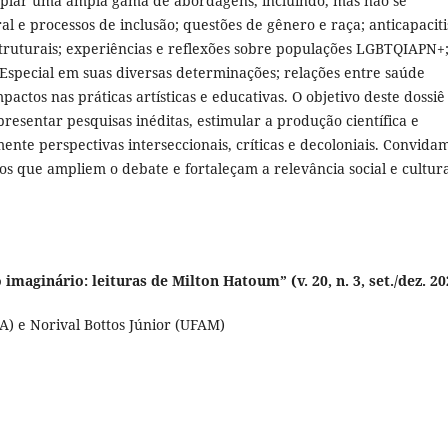
mplar uma ampla gama de abordagens, incluindo, mas não se
ral e processos de inclusão; questões de gênero e raça; anticapacit
 estruturais; experiências e reflexões sobre populações LGBTQIAPN+
Especial em suas diversas determinações; relações entre saúde
mpactos nas práticas artísticas e educativas. O objetivo deste dossiê
esentar pesquisas inéditas, estimular a produção científica e
ente perspectivas interseccionais, críticas e decoloniais. Convida
s que ampliem o debate e fortaleçam a relevância social e cultur
 imaginário: leituras de Milton Hatoum” (v. 20, n. 3, set./dez. 20
A) e Norival Bottos Júnior (UFAM)