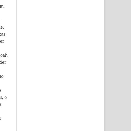
em,
e
de,
cas
der
Noah
oder
No
e
s, o
a
s