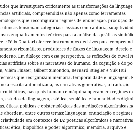
tudos que investiguem criticamente as transformações da linguag
igências artificiais, compreendidas não apenas como ferramentas
istemológicos que reconfiguram regimes de enunciação, produção d
orítmicas tensionam categorias clássicas como autoria, subjetivida
 novos enquadramentos teóricos para a análise das práticas simbóli
e e Félix Guattari oferece instrumentos decisivos para compreen
amentos rizomáticos, produtores de fluxos de linguagem, desejo e
moderno. Em diálogo com essa perspectiva, as reflexões de Yuval 
ias artificiais sobre as narrativas do humano, da cognição e do p
n, Vilém Flusser, Gilbert Simondon, Bernard Stiegler e Yuk Hui
s técnicas que reorganizam memória, temporalidade e linguagem. 
omo a escrita automatizada, as narrativas generativas, a tradução
e intermidiáticas, nas quais humano e máquina operam em regimes d
ária, estudos da linguagem, estética, semiótica e humanidades digitai
cas, éticas, políticas e epistemológicas das mediações algorítmicas n
e abordem, entre outros temas: linguagem, enunciação e regimes
 criatividade em contextos de IA; poéticas algorítmicas e narrativa
sticas; ética, biopolítica e poder algorítmico; memória, arquivo e