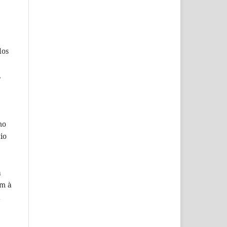
dos
,
e
mo
io
a
em à
a