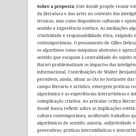
Sobre a proposta:
Este dossiê propõe reunir es
da literatura e das artes no contexto das intel
técnicas, mas como dispositivos culturais e ep
sentido e experiência estética. As mediações alg
criatividade e responsabilidade ética, exigindo
contemporâneas. O pensamento de Gilles Deleuz
os algoritmos como máquinas abstratas e agenci
sentido que escapam à centralidade do sujeito 
Harari problematizam os impactos das inteligênc
informacional. Contribuições de Walter Benjami
permitem, ainda, situar as IAs no horizonte da
campo literário e artístico, emergem práticas c
algorítmica e as experiências interartísticas 
coimplicação criativa. Ao articular crítica liter
dossiê busca refletir sobre as implicações estéti
cultura contemporânea, acolhendo trabalhos qu
algorítmicos de sentido; autoria, subjetividade e
generativas; práticas intermidiáticas e interartí