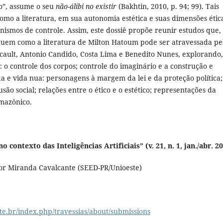
o”, assume o seu
não-álibi no existir
(Bakhtin, 2010, p. 94; 99). Tais
omo a literatura, em sua autonomia estética e suas dimensões étic
canismos de controle. Assim, este dossiê propõe reunir estudos que,
tiguem como a literatura de Milton Hatoum pode ser atravessada pe
cault, Antonio Candido, Costa Lima e Benedito Nunes, explorando,
a: o controle dos corpos; controle do imaginário e a construção e
a e vida nua: personagens à margem da lei e da proteção política;
são social; relações entre o ético e o estético; representações da
amazônico.
 contexto das Inteligências Artificiais” (v. 21, n. 1, jan./abr. 2
igor Miranda Cavalcante (SEED-PR/Unioeste)
este.br/index.php/travessias/about/submissions