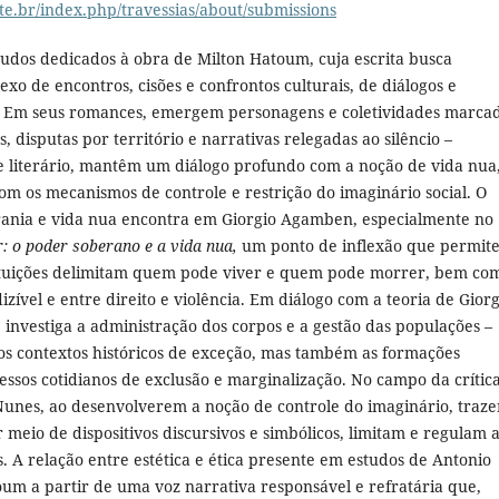
este.br/index.php/travessias/about/submissions
tudos dedicados à obra de Milton Hatoum, cuja escrita busca
 de encontros, cisões e confrontos culturais, de diálogos e
as. Em seus romances, emergem personagens e coletividades marca
disputas por território e narrativas relegadas ao silêncio –
 e literário, mantêm um diálogo profundo com a noção de vida nua
om os mecanismos de controle e restrição do imaginário social. O
nia e vida nua encontra em Giorgio Agamben, especialmente no
 o poder soberano e a vida nua,
um ponto de inflexão que permit
ituições delimitam quem pode viver e quem pode morrer, bem co
izível e entre direito e violência. Em diálogo com a teoria de Giorg
 investiga a administração dos corpos e a gestão das populações –
os contextos históricos de exceção, mas também as formações
cessos cotidianos de exclusão e marginalização. No campo da crític
o Nunes, ao desenvolverem a noção de controle do imaginário, traz
 meio de dispositivos discursivos e simbólicos, limitam e regulam 
. A relação entre estética e ética presente em estudos de Antonio
oum a partir de uma voz narrativa responsável e refratária que,