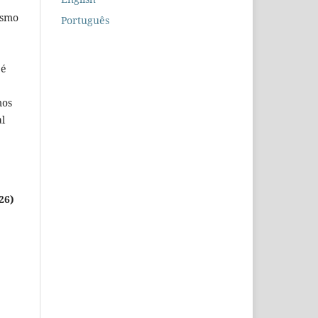
ismo
Português
;
 é
mos
al
26)