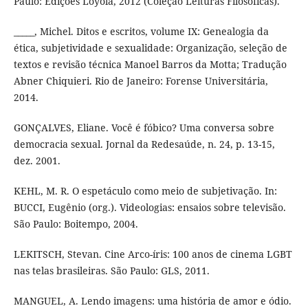
Paulo: Edições Loyola, 2012 (Coleção Leituras Filosóficas).
_____, Michel. Ditos e escritos, volume IX: Genealogia da
ética, subjetividade e sexualidade: Organização, seleção de
textos e revisão técnica Manoel Barros da Motta; Tradução
Abner Chiquieri. Rio de Janeiro: Forense Universitária,
2014.
GONÇALVES, Eliane. Você é fóbico? Uma conversa sobre
democracia sexual. Jornal da Redesaúde, n. 24, p. 13-15,
dez. 2001.
KEHL, M. R. O espetáculo como meio de subjetivação. In:
BUCCI, Eugênio (org.). Videologias: ensaios sobre televisão.
São Paulo: Boitempo, 2004.
LEKITSCH, Stevan. Cine Arco-íris: 100 anos de cinema LGBT
nas telas brasileiras. São Paulo: GLS, 2011.
MANGUEL, A. Lendo imagens: uma história de amor e ódio.