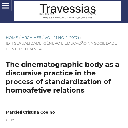
HOME
/
ARCHIVES
/
VOL. 11 NO. 1 (2017)
/
[DT] SEXUALIDADE, GÊNERO E EDUCAÇÃO NA SOCIEDADE
CONTEMPORÂNEA
The cinematographic body as a
discursive practice in the
process of standardization of
homoafetive relations
Marcieli Cristina Coelho
UEM