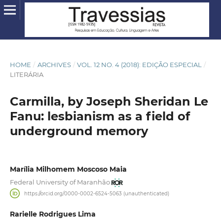
HOME
/
ARCHIVES
/
VOL. 12 NO. 4 (2018): EDIÇÃO ESPECIAL
/
LITERÁRIA
Carmilla, by Joseph Sheridan Le
Fanu: lesbianism as a field of
underground memory
Marília Milhomem Moscoso Maia
Federal University of Maranhão
https://orcid.org/0000-0002-6524-5063 (unauthenticated)
Rarielle Rodrigues Lima