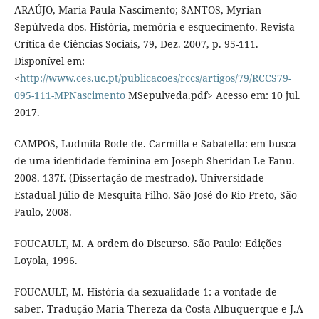
ARAÚJO, Maria Paula Nascimento; SANTOS, Myrian
Sepúlveda dos. História, memória e esquecimento. Revista
Crítica de Ciências Sociais, 79, Dez. 2007, p. 95-111.
Disponível em:
<
http://www.ces.uc.pt/publicacoes/rccs/artigos/79/RCCS79-
095-111-MPNascimento
MSepulveda.pdf> Acesso em: 10 jul.
2017.
CAMPOS, Ludmila Rode de. Carmilla e Sabatella: em busca
de uma identidade feminina em Joseph Sheridan Le Fanu.
2008. 137f. (Dissertação de mestrado). Universidade
Estadual Júlio de Mesquita Filho. São José do Rio Preto, São
Paulo, 2008.
FOUCAULT, M. A ordem do Discurso. São Paulo: Edições
Loyola, 1996.
FOUCAULT, M. História da sexualidade 1: a vontade de
saber. Tradução Maria Thereza da Costa Albuquerque e J.A