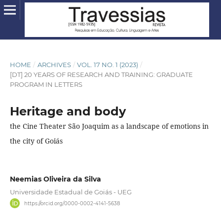
HOME
/
ARCHIVES
/
VOL. 17 NO. 1 (2023)
/
[DT] 20 YEARS OF RESEARCH AND TRAINING: GRADUATE
PROGRAM IN LETTERS
Heritage and body
the Cine Theater São Joaquim as a landscape of emotions in
the city of Goiás
Neemias Oliveira da Silva
Universidade Estadual de Goiás - UEG
https://orcid.org/0000-0002-4141-5638