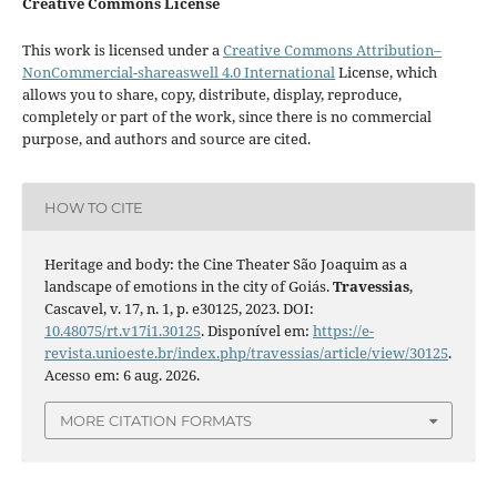
Creative Commons License
This work is licensed under a
Creative Commons Attribution–
NonCommercial-shareaswell 4.0 International
License, which
allows you to share, copy, distribute, display, reproduce,
completely or part of the work, since there is no commercial
purpose, and authors and source are cited.
HOW TO CITE
Heritage and body: the Cine Theater São Joaquim as a
landscape of emotions in the city of Goiás.
Travessias
,
Cascavel, v. 17, n. 1, p. e30125, 2023. DOI:
10.48075/rt.v17i1.30125
. Disponível em:
https://e-
revista.unioeste.br/index.php/travessias/article/view/30125
.
Acesso em: 6 aug. 2026.
MORE CITATION FORMATS