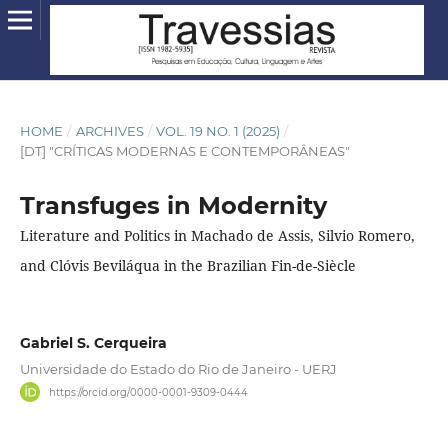
HOME
/
ARCHIVES
/
VOL. 19 NO. 1 (2025)
/
[DT] "CRÍTICAS MODERNAS E CONTEMPORÂNEAS"
Transfuges in Modernity
Literature and Politics in Machado de Assis, Silvio Romero,
and Clóvis Beviláqua in the Brazilian Fin-de-Siècle
Gabriel S. Cerqueira
Universidade do Estado do Rio de Janeiro - UERJ
https://orcid.org/0000-0001-9309-0444