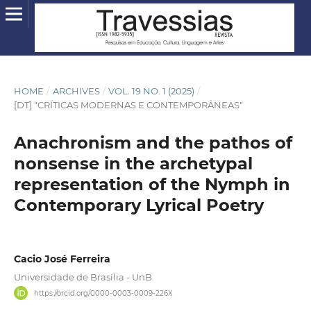
HOME
/
ARCHIVES
/
VOL. 19 NO. 1 (2025)
/
[DT] "CRÍTICAS MODERNAS E CONTEMPORÂNEAS"
Anachronism and the pathos of
nonsense in the archetypal
representation of the Nymph in
Contemporary Lyrical Poetry
Cacio José Ferreira
Universidade de Brasília - UnB
https://orcid.org/0000-0003-0009-226X