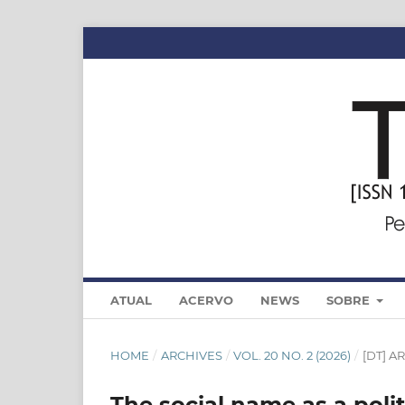
ATUAL
ACERVO
NEWS
SOBRE
HOME
/
ARCHIVES
/
VOL. 20 NO. 2 (2026)
/
[DT] A
The social name as a poli