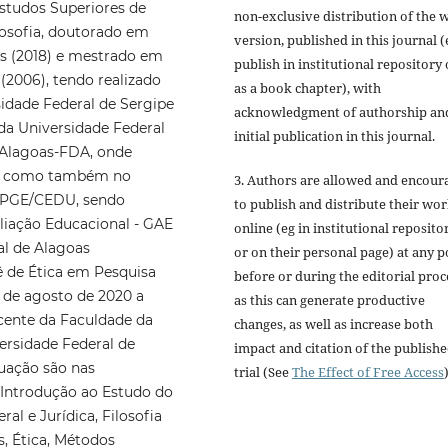
studos Superiores de
non-exclusive distribution of the 
losofia, doutorado em
version, published in this journal (
s (2018) e mestrado em
publish in institutional repository 
(2006), tendo realizado
as a book chapter), with
idade Federal de Sergipe
acknowledgment of authorship an
da Universidade Federal
initial publication in this journal.
e Alagoas-FDA, onde
o, como também no
3. Authors are allowed and encour
PPGE/CEDU, sendo
to publish and distribute their wo
liação Educacional - GAE
online (eg in institutional reposito
al de Alagoas
or on their personal page) at any p
 de Ética em Pesquisa
before or during the editorial proc
 de agosto de 2020 a
as this can generate productive
cente da Faculdade da
changes, as well as increase both
ersidade Federal de
impact and citation of the publish
tuação são nas
trial (See
The Effect of Free Access
)
, Introdução ao Estudo do
ral e Jurídica, Filosofia
s, Ética, Métodos