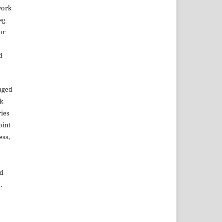
work
eg
or
d
aged
rk
ries
oint
ess,
ed
.