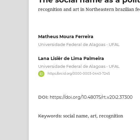
recognition and art in Northeastern brazilian fe
Matheus Moura Ferreira
Universidade Federal de Alagoas - UFAL
Lana Lisiêr de Lima Palmeira
Universidade Federal de Alagoas - UFAL
https://orcid.org/0000-0003-0443-7245
DOI:
https://doi.org/10.48075/rt.v20i2.37300
social name, art, recognition
Keywords: