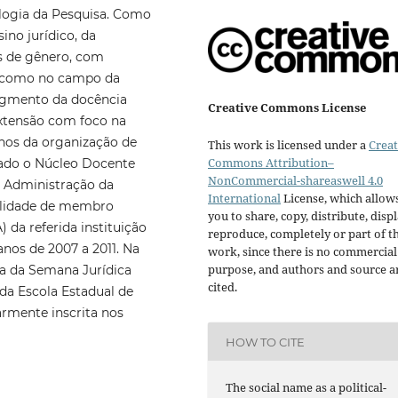
ologia da Pesquisa. Como
no jurídico, da
s de gênero, com
im como no campo da
egmento da docência
Creative Commons License
extensão com foco na
 anos da organização de
This work is licensed under a
Creat
Commons Attribution–
rado o Núcleo Docente
NonCommercial-shareaswell 4.0
e Administração da
International
License, which allow
alidade de membro
you to share, copy, distribute, displ
 da referida instituição
reproduce, completely or part of t
nos de 2007 a 2011. Na
work, since there is no commercial
purpose, and authors and source a
a da Semana Jurídica
cited.
da Escola Estadual de
rmente inscrita nos
HOW TO CITE
The social name as a political-