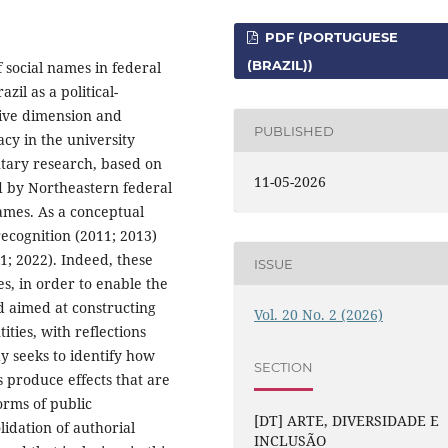
PDF (PORTUGUESE
(BRAZIL))
f social names in federal
zil as a political-
tive dimension and
PUBLISHED
acy in the university
entary research, based on
11-05-2026
ed by Northeastern federal
names. As a conceptual
recognition (2011; 2013)
1; 2022). Indeed, these
ISSUE
es, in order to enable the
nd aimed at constructing
Vol. 20 No. 2 (2026)
ities, with reflections
dy seeks to identify how
SECTION
s produce effects that are
orms of public
[DT] ARTE, DIVERSIDADE E
lidation of authorial
INCLUSÃO