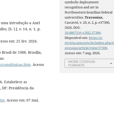
symbolic deployment:
recognition and art in
Northeastern brazilian federal
universities.
Travessias
,
Cascavel, v. 20, n. 2, p. e37300,
 uma introdução a Axel
2026. DOI:
, [S. l.], v. 14, n. 1, p.
10.48075/rt.v20i2.37300
.
Disponível em:
https://e-
cesso em: 25 fev. 2026.
revista.unioeste.br/index.php/t
avessias/article/view/37300
.
Brasil de 1988. Brasília,
Acesso em: 7 aug. 2026.
em:
MORE CITATION
ao/constituicao.htm
. Acesso
FORMATS
6. Estabelece as
, DF: Presidência da
htm
. Acesso em: 07 mai.