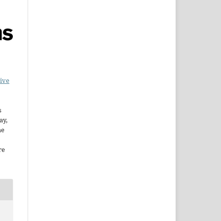
ive
s
ay,
he
re