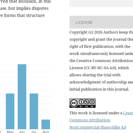
rred that inclusion, in this
law, but implies disputes
ive forms that structure
LICENSE
Copyright (c) 2026 Authors keep th
copyright and grant the journal th
right of first publication, with the
work simultaneously licensed und
the Creative Commons Attribution
License (CC-BY-NC-SA 4.0), which
allows sharing the trial with
acknowledgment of authorship an
initial publication in this journal.
This work is licensed under a
Creat
Commons Attribution-
NonCommercial-ShareAlike 4.0