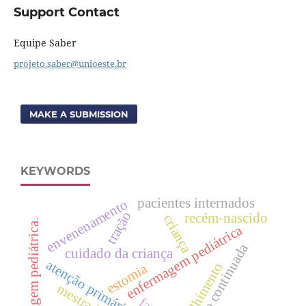
Support Contact
Equipe Saber
projeto.saber@unioeste.br
MAKE A SUBMISSION
KEYWORDS
pacientes internados
envenenamento
tração
recém-nascido
criança
enfermagem pediátrica.
enfermagem pediátrica
educação continuada
cuidado da criança
atenção primária à saúde
acolhimento
estomia
mestrado