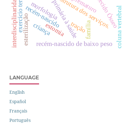
exercício terapêutico
atenção primária à saúde
interdisciplinaridade
estrutura dos serviços.
prematuro
tecido Ósseo
morfologia
recém-nascido
coluna vertebral
esterilização
tração
família
criança
estomia
recém-nascido de baixo peso
LANGUAGE
English
Español
Français
Português