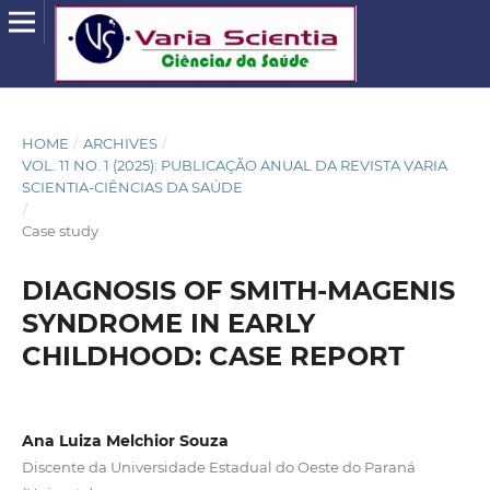
HOME
/
ARCHIVES
/
VOL. 11 NO. 1 (2025): PUBLICAÇÃO ANUAL DA REVISTA VARIA
SCIENTIA-CIÊNCIAS DA SAÚDE
/
Case study
DIAGNOSIS OF SMITH-MAGENIS
SYNDROME IN EARLY
CHILDHOOD: CASE REPORT
Ana Luiza Melchior Souza
Discente da Universidade Estadual do Oeste do Paraná