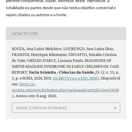
permite compartilhar, copiar, distribuir, exibir, reproduzir, a
totalidade ou partes desde que não tenha objetivo comercial e
sejam citados os autores e a fonte.
HOW TO CITE
SOUZA, Ana Luiza Melchior; LOURENÇO, Ana Luiza Dias;
FRANZOI, Henrique Kliemann; GNOATTO, Natalia Cristina
do Vale; GRÉGIO D'ARCE, Luciana Paula. DIAGNOSIS OF
SMITH-MAGENIS SYNDROME IN EARLY CHILDHOOD: CASE
REPORT.
Varia Scientia - Ciências da Saúde
,
[S. l.]
, v. 11, n.
1, p. e36383, 2026. DOI:
10.48075/vscs.v11i1.36383
. Disponível
em:
https://e-
revista.unioeste.br/index.php/variasaude/article/view/3638
3
. Acesso em: 8 aug. 2026.
MORE CITATION FORMATS