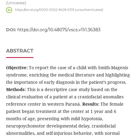
(Unioeste)
https://orcid.org/0000-0002-8428-5319 (unauthenticated)
DOI:
https://doi.org/10.48075/vscs.v11i1.36383
ABSTRACT
Objective:
To report the case of a child with Smith-Magenis
syndrome, enriching the medical literature and highlighting
the importance of early diagnosis in the patient’s progress.
Methods:
This is a descriptive case study based on the
clinical evaluation of a patient at a craniofacial anomalies
reference center in western Paraná.
Results:
The female
patient began treatment at the center at 1 year and 6
months of age, presenting with mild hypotonia,
neuropsychomotor developmental delay, craniofacial
abnormalities, and self-injurious behavior, with normal