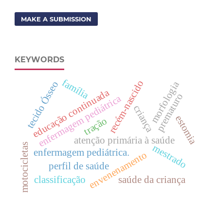
MAKE A SUBMISSION
KEYWORDS
família
recém-nascido
morfologia
tecido Ósseo
educação continuada
prematuro
enfermagem pediátrica
criança
estomia
tração
atenção primária à saúde
motocicletas
mestrado
enfermagem pediátrica.
envenenamento
perfil de saúde
classificação
saúde da criança