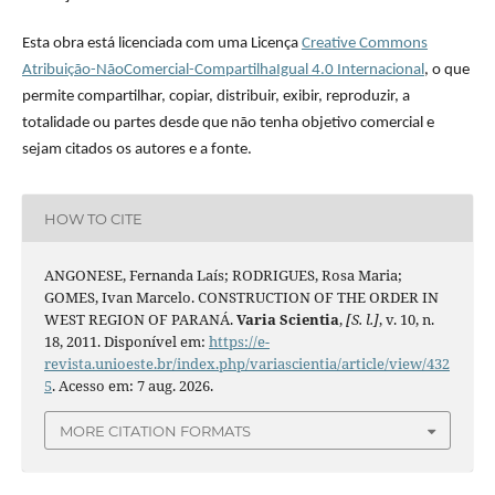
Esta obra está licenciada com uma Licença
Creative Commons
Atribuição-NãoComercial-CompartilhaIgual 4.0 Internacional
, o que
permite compartilhar, copiar, distribuir, exibir, reproduzir, a
totalidade ou partes desde que não tenha objetivo comercial e
sejam citados os autores e a fonte.
HOW TO CITE
ANGONESE, Fernanda Laís; RODRIGUES, Rosa Maria;
GOMES, Ivan Marcelo. CONSTRUCTION OF THE ORDER IN
WEST REGION OF PARANÁ.
Varia Scientia
,
[S. l.]
, v. 10, n.
18, 2011. Disponível em:
https://e-
revista.unioeste.br/index.php/variascientia/article/view/432
5
. Acesso em: 7 aug. 2026.
MORE CITATION FORMATS