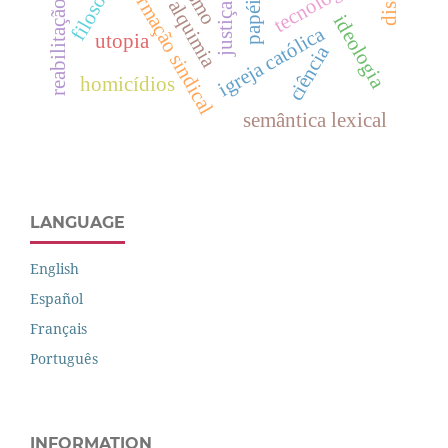
tecnologia.
formação sindical
alquimia
reabilitação
ideologia
igreja católica
utopia
ciência
homicídios
semântica lexical
LANGUAGE
English
Español
Français
Português
INFORMATION