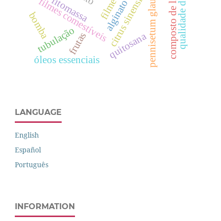
composto de lixo urbano.
qualidade de produto
pennisetum glaucum l
citrus sinensis
fitomassa
filmes comestíveis
alginato
bomba
tubulação
quitosana
frutas
óleos essenciais
LANGUAGE
English
Español
Português
INFORMATION