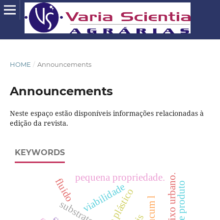
HOME
/
Announcements
Announcements
Neste espaço estão disponíveis informações relacionadas à
edição da revista.
KEYWORDS
pequena propriedade.
fluido
viabilidade
filme plástico
substrato